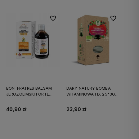
Do ulubionych
Do ulubionych
BONI FRATRES BALSAM
DARY NATURY BOMBA
JEROZOLIMSKI FORTE
WITAMINOWA FIX 25*3G
PŁYN 200ML
EKO
40,90 zł
23,90 zł
Do koszyka
Do koszyka