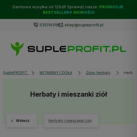
Darmowa wysyłka od 129zł!! Sprawdź nasze:
PROMOCJE
BESTSELLERY
NOWOŚCI
535114318
sklep@supleprofit.pl
SuplePROFIT
WITAMINY I ZIOŁA
Zioła, herbaty
Herbaty
Herbaty i mieszanki ziół
Wstecz
Herbaty i mieszanki ziół