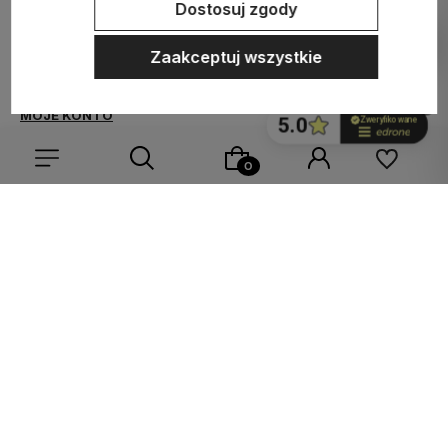
Dostosuj zgody
ZAKUPY
Zaakceptuj wszystkie
MEDIA SPOŁECZNOŚCIOWE
MOJE KONTO
INFORMACJE
Wybierz coś dla siebie z naszej aktualnej oferty lub zaloguj
się, aby przywrócić dodane produkty do listy z poprzedniej
sesji.
Sklep internetowy Shoper.pl
Szablon Shoper Modern 3.0™
od
GrowCommerce