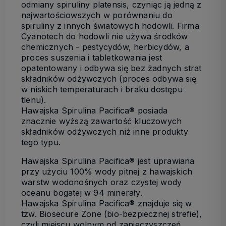
odmiany spiruliny platensis, czyniąc ją jedną z
najwartościowszych w porównaniu do
spiruliny z innych światowych hodowli. Firma
Cyanotech do hodowli nie używa środków
chemicznych - pestycydów, herbicydów, a
proces suszenia i tabletkowania jest
opatentowany i odbywa się bez żadnych strat
składników odżywczych (proces odbywa się
w niskich temperaturach i braku dostępu
tlenu).
Hawajska Spirulina Pacifica® posiada
znacznie wyższą zawartość kluczowych
składników odżywczych niż inne produkty
tego typu.
Hawajska Spirulina Pacifica® jest uprawiana
przy użyciu 100% wody pitnej z hawajskich
warstw wodonośnych oraz czystej wody
oceanu bogatej w 94 minerały.
Hawajska Spirulina Pacifica® znajduje się w
tzw. Biosecure Zone (bio-bezpiecznej strefie),
czyli miejscu wolnym od zanieczyszczeń,