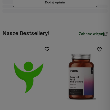
Dodaj opinię
Nasze Bestsellery!
Zobacz więcej
Do ulubionych
Do ulubi