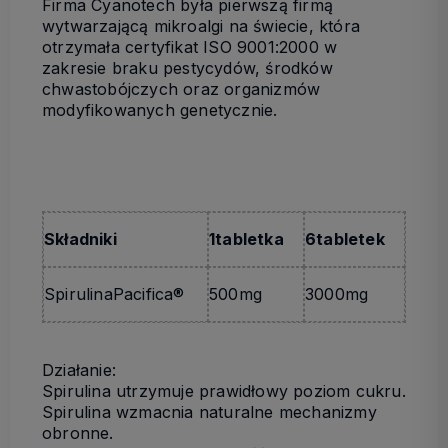
Firma Cyanotech była pierwszą firmą
wytwarzającą mikroalgi na świecie, która
otrzymała certyfikat ISO 9001:2000 w
zakresie braku pestycydów, środków
chwastobójczych oraz organizmów
modyfikowanych genetycznie.
Składniki
1
tabletka
6
tabletek
SpirulinaPacifica®
500mg
3000mg
Działanie:
Spirulina utrzymuje prawidłowy poziom cukru.
Spirulina wzmacnia naturalne mechanizmy
obronne.