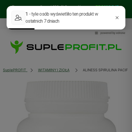
Darmowa wysyłka od 129zł!! Sprawdź nasze:
PROMOCJE
BESTSELLERY
NOWOŚCI
535114318
sklep@supleprofit.pl
SuplePROFIT
WITAMINY I ZIOŁA
ALINESS SPIRULINA PACIFI