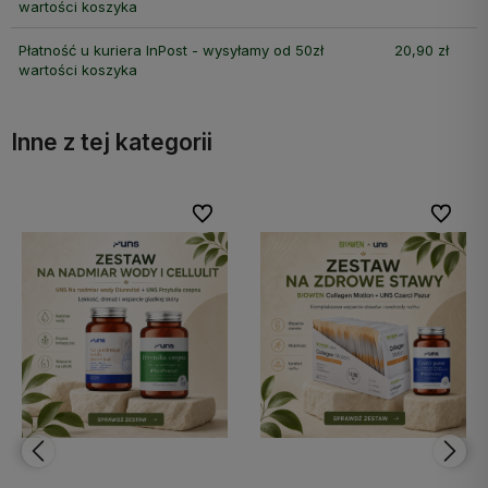
wartości koszyka
Płatność u kuriera InPost - wysyłamy od 50zł
20,90 zł
wartości koszyka
Inne z tej kategorii
bionych
bionych
Do ulubionych
Do ulubionych
Do ulubi
Do ulubi