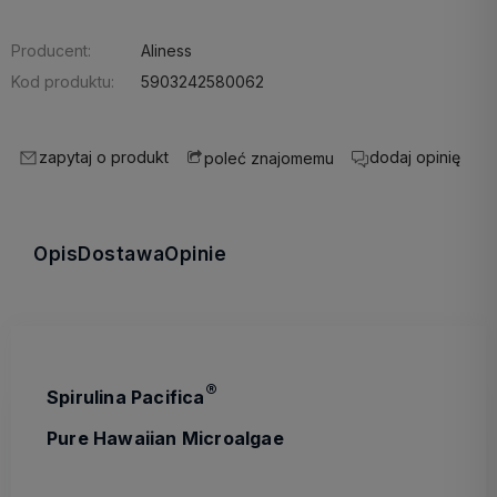
Producent:
Aliness
Kod produktu:
5903242580062
zapytaj o produkt
dodaj opinię
poleć znajomemu
Opis
Dostawa
Opinie
®
Spirulina
Pacifica
Pure
Hawaiian
Microalgae