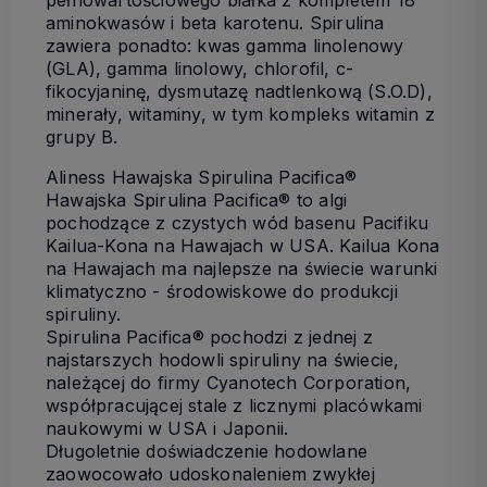
pełnowartościowego białka z kompletem 18
aminokwasów i beta karotenu. Spirulina
zawiera ponadto: kwas gamma linolenowy
(GLA), gamma linolowy, chlorofil, c-
fikocyjaninę, dysmutazę nadtlenkową (S.O.D),
minerały, witaminy, w tym kompleks witamin z
grupy B.
Aliness Hawajska Spirulina Pacifica®
Hawajska Spirulina Pacifica® to algi
pochodzące z czystych wód basenu Pacifiku
Kailua-Kona na Hawajach w USA. Kailua Kona
na Hawajach ma najlepsze na świecie warunki
klimatyczno - środowiskowe do produkcji
spiruliny.
Spirulina Pacifica® pochodzi z jednej z
najstarszych hodowli spiruliny na świecie,
należącej do firmy Cyanotech Corporation,
współpracującej stale z licznymi placówkami
naukowymi w USA i Japonii.
Długoletnie doświadczenie hodowlane
zaowocowało udoskonaleniem zwykłej