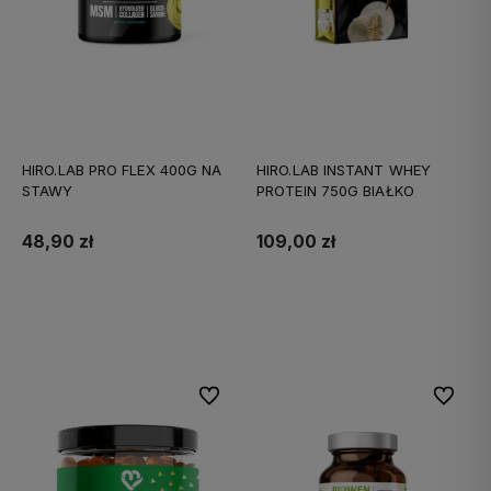
HIRO.LAB PRO FLEX 400G NA
HIRO.LAB INSTANT WHEY
STAWY
PROTEIN 750G BIAŁKO
48,90 zł
109,00 zł
Do koszyka
Do koszyka
Do ulubionych
Do ulubi