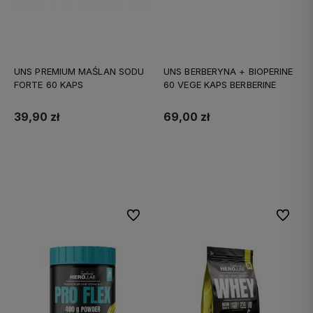
UNS PREMIUM MAŚLAN SODU
UNS BERBERYNA + BIOPERINE
FORTE 60 KAPS
60 VEGE KAPS BERBERINE
39,90 zł
69,00 zł
Do koszyka
Do koszyka
Do ulubionych
Do ulubi