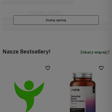
Dodaj opinię
Nasze Bestsellery!
Zobacz więcej
Do ulubionych
Do ulubi