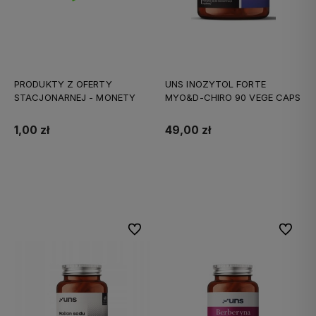
PRODUKTY Z OFERTY
UNS INOZYTOL FORTE
STACJONARNEJ - MONETY
MYO&D-CHIRO 90 VEGE CAPS
1,00 zł
49,00 zł
Do koszyka
Do koszyka
Do ulubionych
Do ulubi