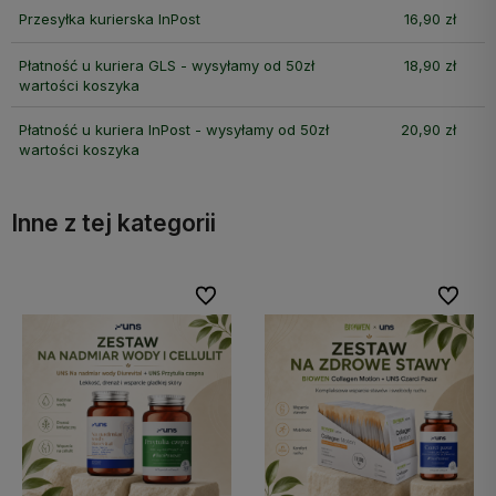
Przesyłka kurierska InPost
16,90 zł
Płatność u kuriera GLS - wysyłamy od 50zł
18,90 zł
wartości koszyka
Płatność u kuriera InPost - wysyłamy od 50zł
20,90 zł
wartości koszyka
Inne z tej kategorii
bionych
bionych
Do ulubionych
Do ulubionych
Do ulubi
Do ulubi