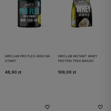
HIRO.LAB PRO FLEX 400G NA
HIRO.LAB INSTANT WHEY
STAWY
PROTEIN 750G BIAŁKO
48,90 zł
109,00 zł
Do koszyka
Do koszyka
Do ulubionych
Do ulubi