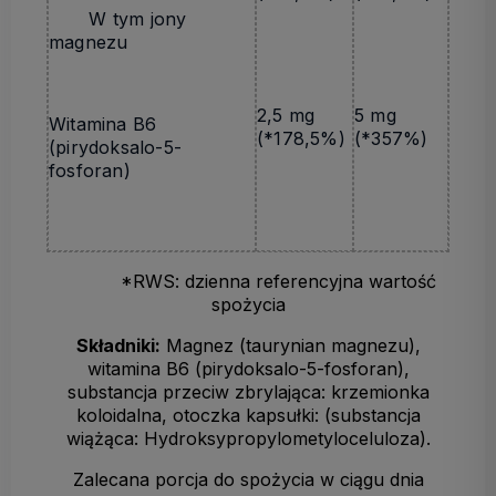
W tym jony
magnezu
2,5 mg
5 mg
Witamina B6
(*178,5%)
(*357%)
(pirydoksalo-5-
fosforan)
*RWS: dzienna referencyjna wartość
spożycia
Składniki:
Magnez (taurynian magnezu),
witamina B6 (pirydoksalo-5-fosforan),
substancja przeciw zbrylająca: krzemionka
koloidalna, otoczka kapsułki: (substancja
wiążąca: Hydroksypropylometyloceluloza).
Zalecana porcja do spożycia w ciągu dnia