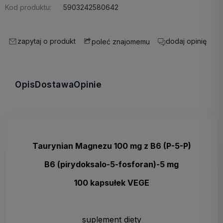
Kod produktu:
5903242580642
zapytaj o produkt
dodaj opinię
poleć znajomemu
Opis
Dostawa
Opinie
Taurynian Magnezu 100 mg z B6 (P-5-P)
B6 (pirydoksalo-5-fosforan)-5 mg
100 kapsułek VEGE
suplement diety