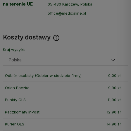
na terenie UE
05-480 Karczew, Polska
office@medicaline.pl
Koszty dostawy
Cena nie zawiera ewentualnych kosztów płatności
Kraj wysyłki:
Odbiór osobisty
(Odbiór w siedzibie firmy)
0,00 zł
Orlen Paczka
9,90 zł
Punkty GLS
11,90 zł
Paczkomaty InPost
12,90 zł
Kurier GLS
14,90 zł