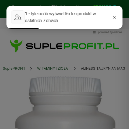
Darmowa wysyłka od 129zł!! Sprawdź nasze:
PROMOCJE
BESTSELLERY
NOWOŚCI
535114318
sklep@supleprofit.pl
SuplePROFIT
WITAMINY I ZIOŁA
ALINESS TAURYNIAN MAGNE