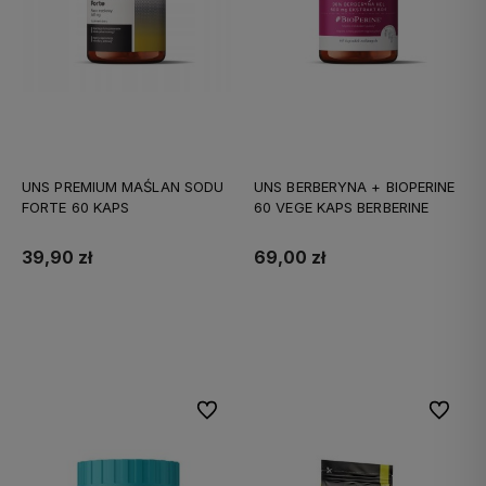
UNS PREMIUM MAŚLAN SODU
UNS BERBERYNA + BIOPERINE
FORTE 60 KAPS
60 VEGE KAPS BERBERINE
39,90 zł
69,00 zł
Do koszyka
Do koszyka
Do ulubionych
Do ulubi