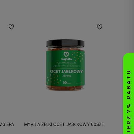
Do koszyka
Do ulubionych
Do ulubionych
MG EPA
MYVITA ŻELKI OCET JABŁKOWY 60SZT