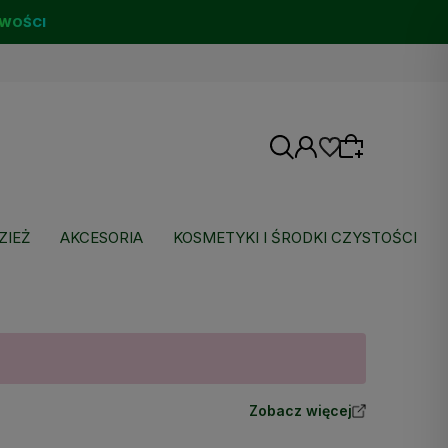
WOŚCI
ZIEŻ
AKCESORIA
KOSMETYKI I ŚRODKI CZYSTOŚCI
Wybierz coś dla siebie z naszej aktualnej
oferty lub zaloguj się, aby przywrócić dodane
produkty do listy z poprzedniej sesji.
Zobacz więcej