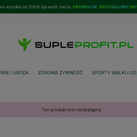
a wysyłka od 129zł!! Sprawdź nasze:
PROMOCJE
BESTSELLERY
NO
WIE I URODA
ZDROWA ŻYWNOŚĆ
SPORTY WALKI I OD
Ten produkt jest niedostępny.