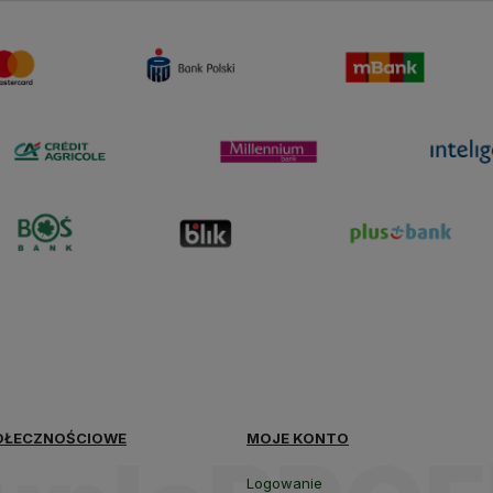
polityce
prywatności
OŁECZNOŚCIOWE
MOJE KONTO
Logowanie