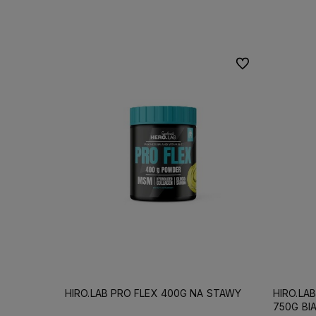
Do koszyka
Do ulubionych
HIRO.LAB PRO FLEX 400G NA STAWY
HIRO.LA
750G BI