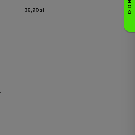
39,90 zł
Do koszyka
pierwsze zakupy!