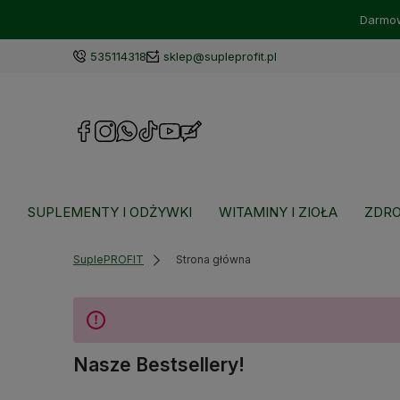
Darmow
535114318
sklep@supleprofit.pl
SUPLEMENTY I ODŻYWKI
WITAMINY I ZIOŁA
ZDRO
SuplePROFIT
Strona główna
Nasze Bestsellery!