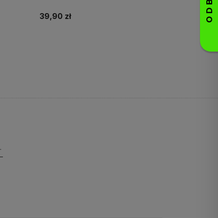
39,90 zł
Do koszyka
pierwsze zakupy!