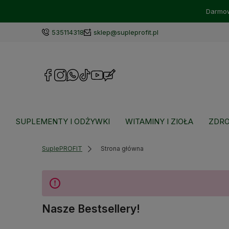
Darmow
535114318
sklep@supleprofit.pl
SUPLEMENTY I ODŻYWKI
WITAMINY I ZIOŁA
ZDRO
SuplePROFIT
Strona główna
Nasze Bestsellery!