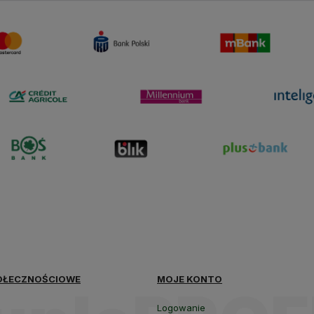
polityce
prywatności
OŁECZNOŚCIOWE
MOJE KONTO
Logowanie