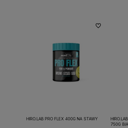
Do koszyka
Do ulubionych
HIRO.LAB PRO FLEX 400G NA STAWY
HIRO.LA
750G BI