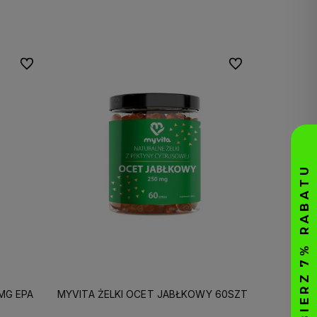
Do koszyka
Do ulubionych
Do ulubionych
MG EPA
MYVITA ŻELKI OCET JABŁKOWY 60SZT