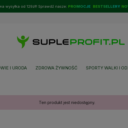
a wysyłka od 129zł!! Sprawdź nasze:
PROMOCJE
BESTSELLERY
NO
WIE I URODA
ZDROWA ŻYWNOŚĆ
SPORTY WALKI I OD
Ten produkt jest niedostępny.