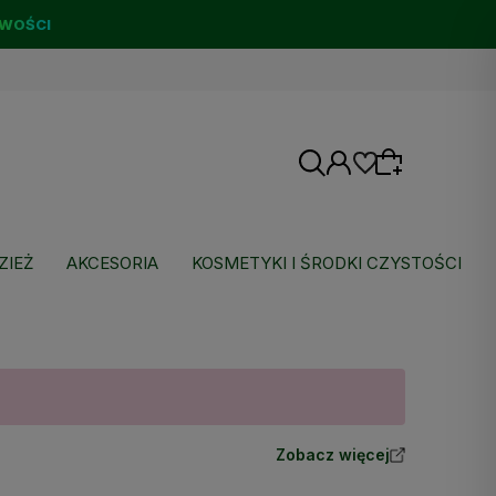
WOŚCI
ZIEŻ
AKCESORIA
KOSMETYKI I ŚRODKI CZYSTOŚCI
Wybierz coś dla siebie z naszej aktualnej
oferty lub zaloguj się, aby przywrócić dodane
produkty do listy z poprzedniej sesji.
Zobacz więcej