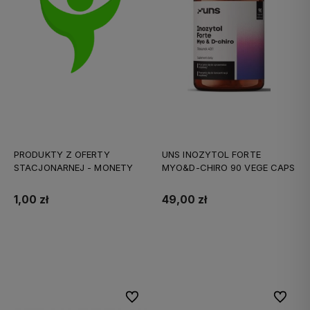
PRODUKTY Z OFERTY
UNS INOZYTOL FORTE
STACJONARNEJ - MONETY
MYO&D-CHIRO 90 VEGE CAPS
1,00 zł
49,00 zł
Do koszyka
Do koszyka
Do ulubionych
Do ulubi