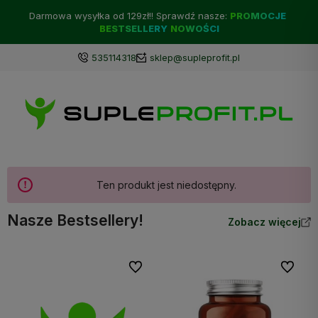
Darmowa wysyłka od 129zł!! Sprawdź nasze:
PROMOCJE
BESTSELLERY
NOWOŚCI
535114318
sklep@supleprofit.pl
Ten produkt jest niedostępny.
Nasze Bestsellery!
Zobacz więcej
Do ulubionych
Do ulubi