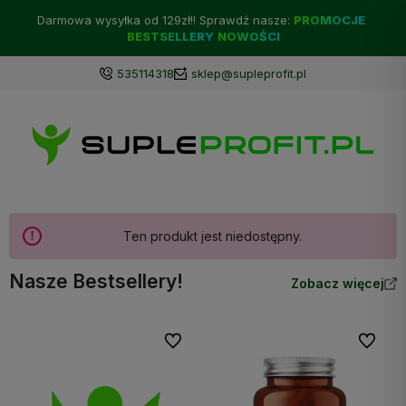
Darmowa wysyłka od 129zł!! Sprawdź nasze:
PROMOCJE
BESTSELLERY
NOWOŚCI
535114318
sklep@supleprofit.pl
Ten produkt jest niedostępny.
Nasze Bestsellery!
Zobacz więcej
Do ulubionych
Do ulubi