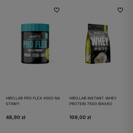
Do ulubionych
Do ulubi
HIRO.LAB PRO FLEX 400G NA
HIRO.LAB INSTANT WHEY
STAWY
PROTEIN 750G BIAŁKO
48,90 zł
109,00 zł