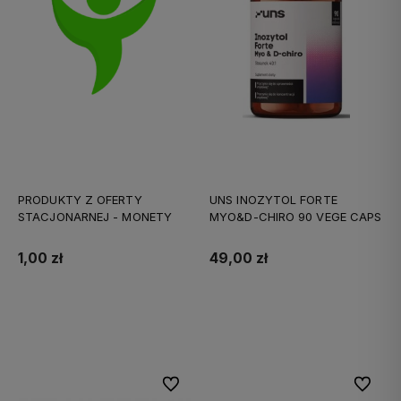
PRODUKTY Z OFERTY
UNS INOZYTOL FORTE
STACJONARNEJ - MONETY
MYO&D-CHIRO 90 VEGE CAPS
1,00 zł
49,00 zł
Do koszyka
Do koszyka
Do ulubionych
Do ulubi