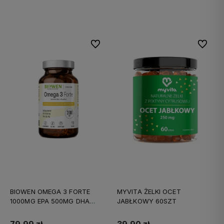
Do koszyka
Do koszyka
Do ulubionych
Do ulubi
BIOWEN OMEGA 3 FORTE
MYVITA ŻELKI OCET
1000MG EPA 500MG DHA
JABŁKOWY 60SZT
90KAPS