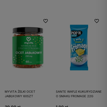
Do koszyka
Do koszyka
Do ulubionych
Do ulubi
MYVITA ŻELKI OCET
SANTE WAFLE KUKURYDZIANE
JABŁKOWY 60SZT
O SMAKU FROMAGE 22G