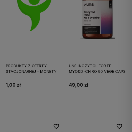
PRODUKTY Z OFERTY
UNS INOZYTOL FORTE
STACJONARNEJ - MONETY
MYO&D-CHIRO 90 VEGE CAPS
1,00 zł
49,00 zł
Do koszyka
Do koszyka
Do ulubionych
Do ulubi