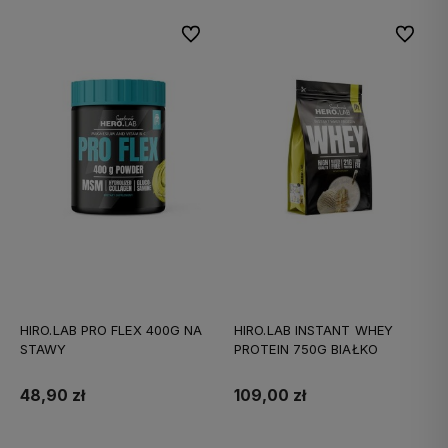
Do ulubionych
Do ulubi
HIRO.LAB PRO FLEX 400G NA
HIRO.LAB INSTANT WHEY
STAWY
PROTEIN 750G BIAŁKO
48,90 zł
109,00 zł