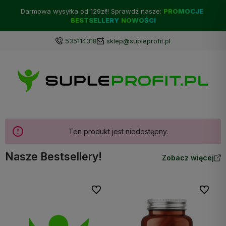
Darmowa wysyłka od 129zł!! Sprawdź nasze:
PROMOCJE
BESTSELLERY
NOWOŚCI
535114318
sklep@supleprofit.pl
Ten produkt jest niedostępny.
Nasze Bestsellery!
Zobacz więcej
Do ulubionych
Do ulubi