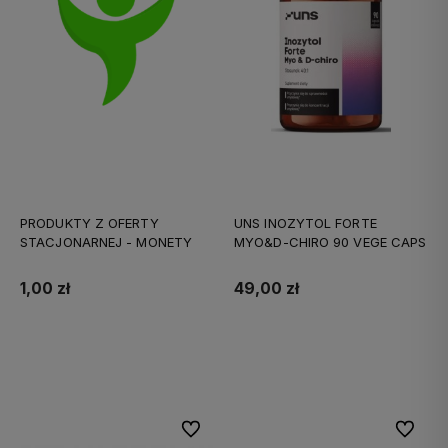
PRODUKTY Z OFERTY
UNS INOZYTOL FORTE
STACJONARNEJ - MONETY
MYO&D-CHIRO 90 VEGE CAPS
1,00 zł
49,00 zł
Do koszyka
Do koszyka
Do ulubionych
Do ulubi