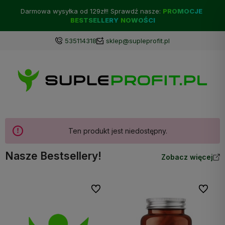
Darmowa wysyłka od 129zł!! Sprawdź nasze:
PROMOCJE
BESTSELLERY
NOWOŚCI
535114318
sklep@supleprofit.pl
Ten produkt jest niedostępny.
Nasze Bestsellery!
Zobacz więcej
Do ulubionych
Do ulubi