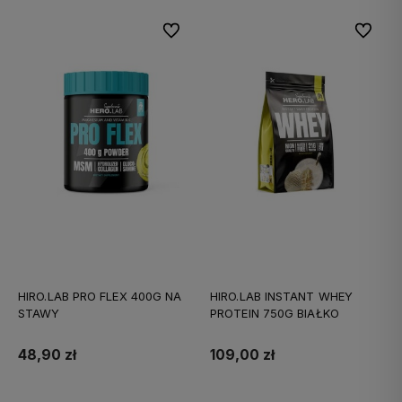
Do ulubionych
Do ulubi
HIRO.LAB PRO FLEX 400G NA
HIRO.LAB INSTANT WHEY
STAWY
PROTEIN 750G BIAŁKO
48,90 zł
109,00 zł