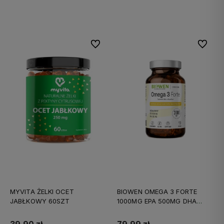
Do koszyka
Do koszyka
Do ulubionych
Do ulubi
MYVITA ŻELKI OCET
BIOWEN OMEGA 3 FORTE
JABŁKOWY 60SZT
1000MG EPA 500MG DHA
90KAPS