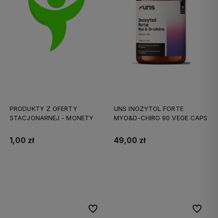
PRODUKTY Z OFERTY
UNS INOZYTOL FORTE
STACJONARNEJ - MONETY
MYO&D-CHIRO 90 VEGE CAPS
1,00 zł
49,00 zł
Do koszyka
Do koszyka
Do ulubionych
Do ulubi