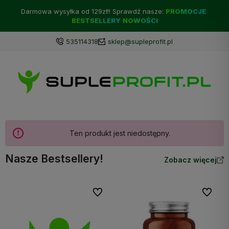
Darmowa wysyłka od 129zł!! Sprawdź nasze:
PROMOCJE
BESTSELLERY
NOWOŚCI
535114318
sklep@supleprofit.pl
Ten produkt jest niedostępny.
Nasze Bestsellery!
Zobacz więcej
Do ulubionych
Do ulubi