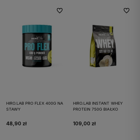
Do ulubionych
Do ulubi
HIRO.LAB PRO FLEX 400G NA
HIRO.LAB INSTANT WHEY
STAWY
PROTEIN 750G BIAŁKO
48,90 zł
109,00 zł