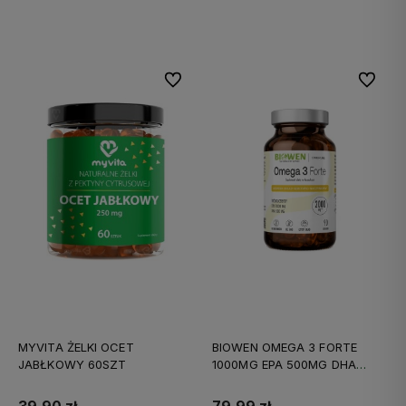
Do koszyka
Do koszyka
Do ulubionych
Do ulubi
MYVITA ŻELKI OCET
BIOWEN OMEGA 3 FORTE
JABŁKOWY 60SZT
1000MG EPA 500MG DHA
90KAPS