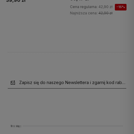
39,90 zł
Cena regularna:
42,90 zł
-15%
Najniższa cena:
42,90 zł
Do koszyka
Do koszyka
Zapisz się do naszego Newslettera i zgarnij kod rabatow