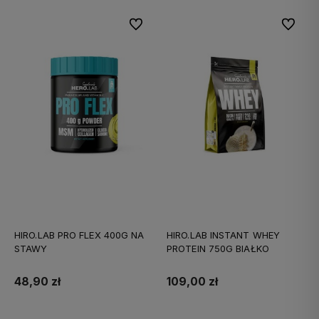
Do ulubionych
Do ulubi
HIRO.LAB PRO FLEX 400G NA
HIRO.LAB INSTANT WHEY
STAWY
PROTEIN 750G BIAŁKO
48,90 zł
109,00 zł