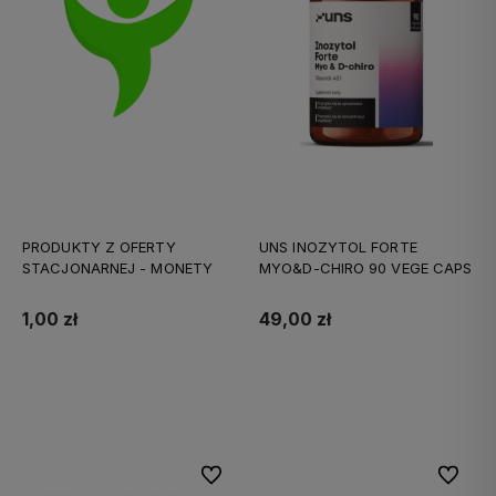
PRODUKTY Z OFERTY
UNS INOZYTOL FORTE
STACJONARNEJ - MONETY
MYO&D-CHIRO 90 VEGE CAPS
1,00 zł
49,00 zł
Do koszyka
Do koszyka
Do ulubionych
Do ulubi