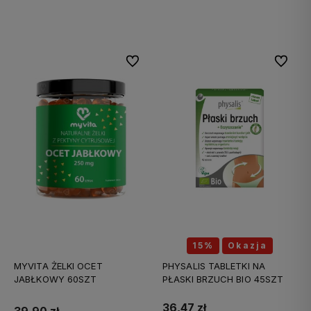
Do koszyka
Do koszyka
Do ulubionych
Do ulubi
15%
Okazja
MYVITA ŻELKI OCET
PHYSALIS TABLETKI NA
JABŁKOWY 60SZT
PŁASKI BRZUCH BIO 45SZT
36,47 zł