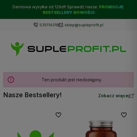
Darmowa wysyłka od 129zł!! Sprawdź nasze:
PROMOCJE
BESTSELLERY
NOWOŚCI
535114318
sklep@supleprofit.pl
Ten produkt jest niedostępny.
Nasze Bestsellery!
Zobacz więcej
Do ulubionych
Do ulubi