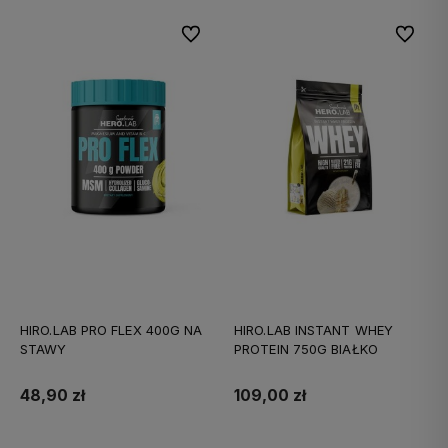
Do ulubionych
Do ulubi
HIRO.LAB PRO FLEX 400G NA
HIRO.LAB INSTANT WHEY
STAWY
PROTEIN 750G BIAŁKO
48,90 zł
109,00 zł