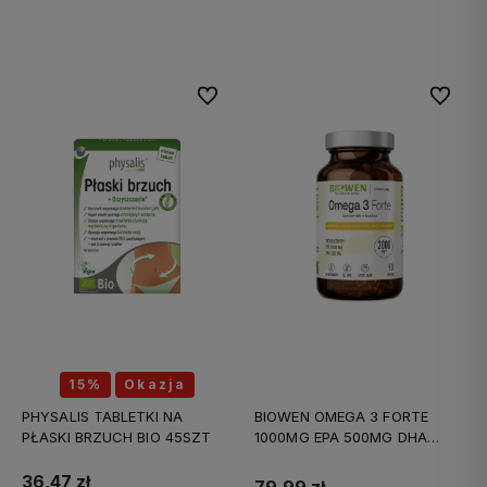
Do koszyka
Do koszyka
Do ulubionych
Do ulubi
15%
Okazja
PHYSALIS TABLETKI NA
BIOWEN OMEGA 3 FORTE
PŁASKI BRZUCH BIO 45SZT
1000MG EPA 500MG DHA
90KAPS
36,47 zł