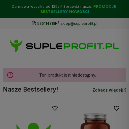
Darmowa wysyłka od 129zł!! Sprawdź nasze:
PROMOCJE
BESTSELLERY
NOWOŚCI
535114318
sklep@supleprofit.pl
Ten produkt jest niedostępny.
Nasze Bestsellery!
Zobacz więcej
Do ulubionych
Do ulubi