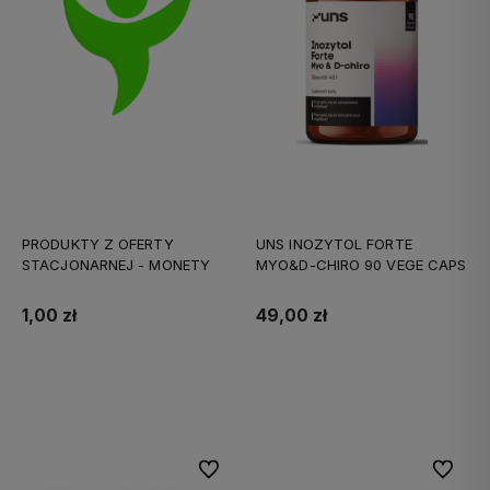
PRODUKTY Z OFERTY
UNS INOZYTOL FORTE
STACJONARNEJ - MONETY
MYO&D-CHIRO 90 VEGE CAPS
1,00 zł
49,00 zł
Do koszyka
Do koszyka
Do ulubionych
Do ulubi