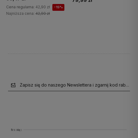
79,99 zł
Cena regularna:
42,90 zł
-15%
Najniższa cena:
42,90 zł
Do koszyka
Do koszyka
Zapisz się do naszego Newslettera i zgarnij kod rabatow