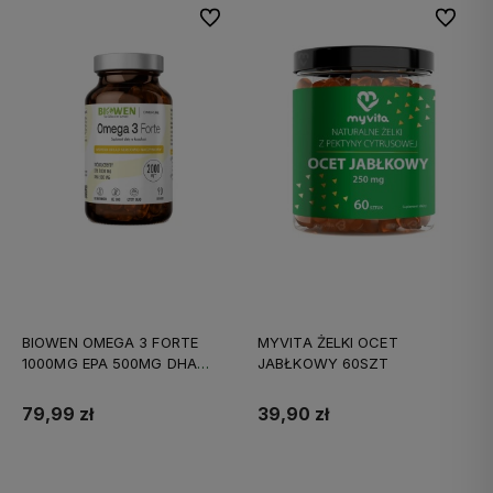
Do ulubionych
Do ulubi
BIOWEN OMEGA 3 FORTE
MYVITA ŻELKI OCET
1000MG EPA 500MG DHA
JABŁKOWY 60SZT
90KAPS
79,99 zł
39,90 zł