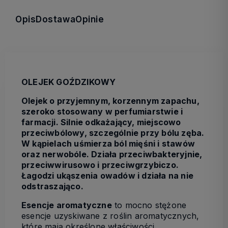
Opis
Dostawa
Opinie
OLEJEK GOŹDZIKOWY
Olejek o przyjemnym, korzennym zapachu,
szeroko stosowany w perfumiarstwie i
farmacji. Silnie odkażający, miejscowo
przeciwbólowy, szczególnie przy bólu zęba.
W kąpielach uśmierza ból mięśni i stawów
oraz nerwobóle. Działa przeciwbakteryjnie,
przeciwwirusowo i przeciwgrzybiczo.
Łagodzi ukąszenia owadów i działa na nie
odstraszająco.
Esencje aromatyczne
to mocno stężone
esencje uzyskiwane z roślin aromatycznych,
które mają określone właściwości