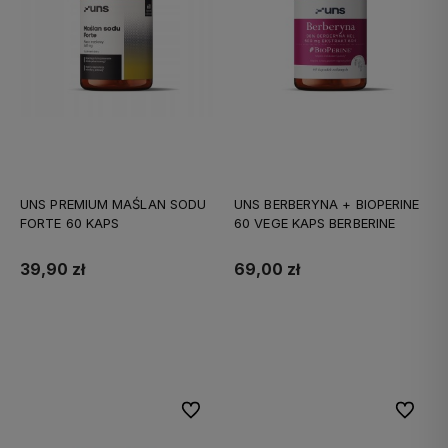
UNS PREMIUM MAŚLAN SODU
UNS BERBERYNA + BIOPERINE
FORTE 60 KAPS
60 VEGE KAPS BERBERINE
39,90 zł
69,00 zł
Do koszyka
Do koszyka
Do ulubionych
Do ulubi