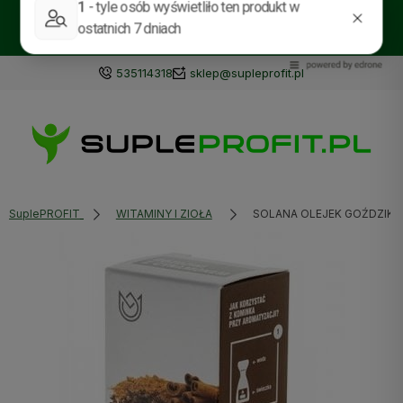
Darmowa wysyłka od 129zł!! Sprawdź nasze:
PROMOCJE
BESTSELLERY
NOWOŚCI
535114318
sklep@supleprofit.pl
SuplePROFIT
WITAMINY I ZIOŁA
SOLANA OLEJEK GOŹDZIK