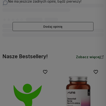
Nie ma jeszcze żadnych opinii, bądź pierwszy!
Dodaj opinię
Nasze Bestsellery!
Zobacz więcej
Do ulubionych
Do ulubi