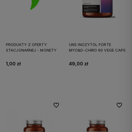
PRODUKTY Z OFERTY
UNS INOZYTOL FORTE
STACJONARNEJ - MONETY
MYO&D-CHIRO 90 VEGE CAPS
1,00 zł
49,00 zł
Do koszyka
Do koszyka
Do ulubionych
Do ulubi