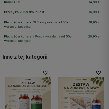
Kurier GLS
14,90 zł
Przesyłka kurierska InPost
16,90 zł
Płatność u kuriera GLS - wysyłamy od 50zł
18,90 zł
wartości koszyka
Płatność u kuriera InPost - wysyłamy od 50zł
20,90 zł
wartości koszyka
Inne z tej kategorii
bionych
bionych
Do ulubionych
Do ulubionych
Do ulubi
Do ulubi