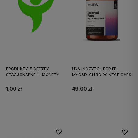
PRODUKTY Z OFERTY
UNS INOZYTOL FORTE
STACJONARNEJ - MONETY
MYO&D-CHIRO 90 VEGE CAPS
1,00 zł
49,00 zł
Do koszyka
Do koszyka
Do ulubionych
Do ulubi