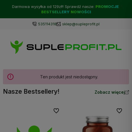
Darmowa wysyłka od 129zł!! Sprawdź nasze:
PROMOCJE
BESTSELLERY
NOWOŚCI
535114318
sklep@supleprofit.pl
Ten produkt jest niedostępny.
Nasze Bestsellery!
Zobacz więcej
Do ulubionych
Do ulubi