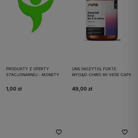
PRODUKTY Z OFERTY
UNS INOZYTOL FORTE
STACJONARNEJ - MONETY
MYO&D-CHIRO 90 VEGE CAPS
1,00 zł
49,00 zł
Do koszyka
Do koszyka
Do ulubionych
Do ulubi