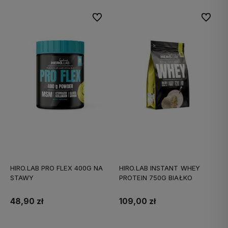
Do ulubionych
Do ulubi
HIRO.LAB PRO FLEX 400G NA
HIRO.LAB INSTANT WHEY
STAWY
PROTEIN 750G BIAŁKO
48,90 zł
109,00 zł