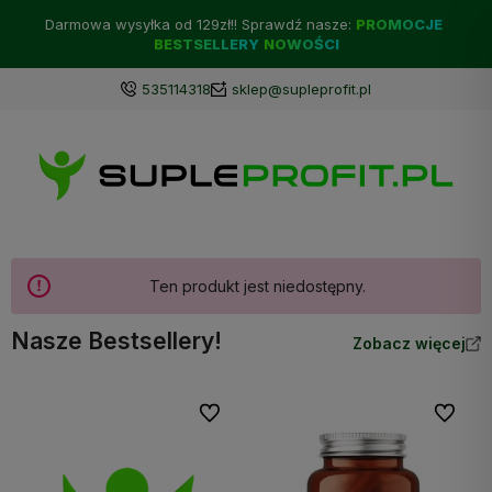
Darmowa wysyłka od 129zł!! Sprawdź nasze:
PROMOCJE
BESTSELLERY
NOWOŚCI
535114318
sklep@supleprofit.pl
Ten produkt jest niedostępny.
Nasze Bestsellery!
Zobacz więcej
Do ulubionych
Do ulubi