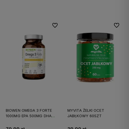
Do koszyka
Do koszyka
Do ulubionych
Do ulubi
BIOWEN OMEGA 3 FORTE
MYVITA ŻELKI OCET
1000MG EPA 500MG DHA
JABŁKOWY 60SZT
90KAPS