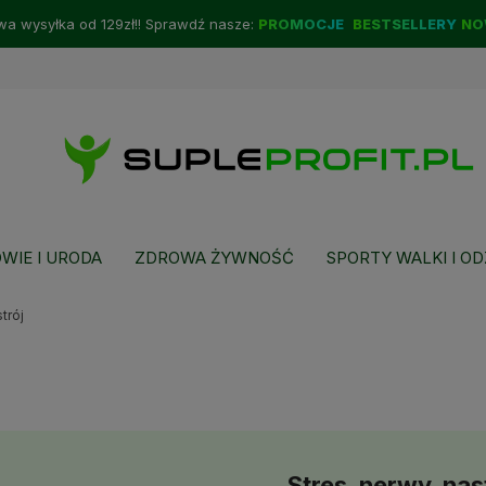
a wysyłka od 129zł!! Sprawdź nasze:
PROMOCJE
BESTSELLERY
NO
WIE I URODA
ZDROWA ŻYWNOŚĆ
SPORTY WALKI I OD
trój
Stres, nerwy, nas