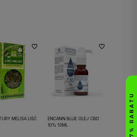
Do koszyka
Do ulubionych
Do ulubionych
TURY MELISA LIŚĆ
ENCANN BLUE OLEJ CBD
10% 10ML