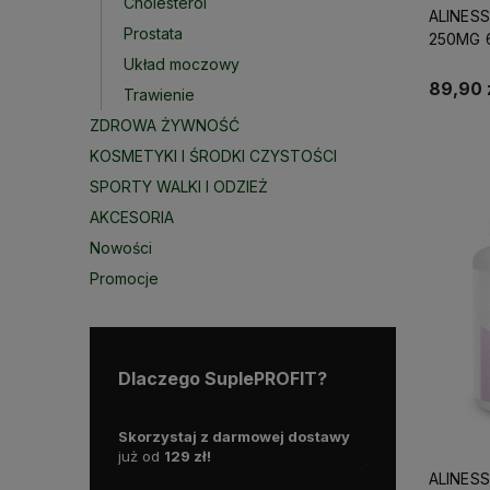
Cholesterol
ALINES
Prostata
250MG 
Układ moczowy
89,90 
Trawienie
ZDROWA ŻYWNOŚĆ
KOSMETYKI I ŚRODKI CZYSTOŚCI
SPORTY WALKI I ODZIEŻ
AKCESORIA
Nowości
Promocje
Dlaczego SuplePROFIT?
rodukty są
Skorzystaj z darmowej dostawy
Działamy od 2015
dlatego możesz
już od
129 zł!
już blisko
10 lat 
sową dostawę!
polskim rynku.
ALINES