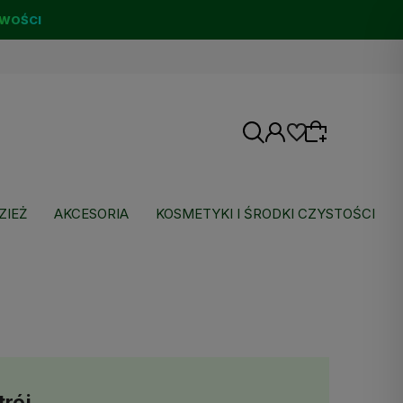
WOŚCI
ZIEŻ
AKCESORIA
KOSMETYKI I ŚRODKI CZYSTOŚCI
Wybierz coś dla siebie z naszej aktualnej
oferty lub zaloguj się, aby przywrócić dodane
produkty do listy z poprzedniej sesji.
trój