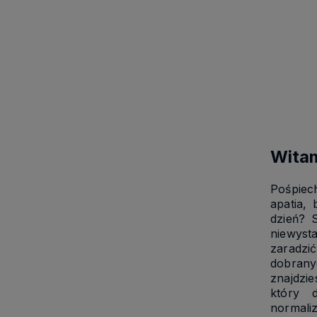
Witam
Pośpiec
apatia,
dzień? 
niewyst
zaradzi
dobrany
znajdzie
który 
normali