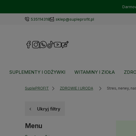
Darmow
535114318
sklep@supleprofit.pl
SUPLEMENTY I ODŻYWKI
WITAMINY I ZIOŁA
ZDRO
SuplePROFIT
ZDROWIE I URODA
Stres, nerwy, nas
Ukryj filtry
Menu