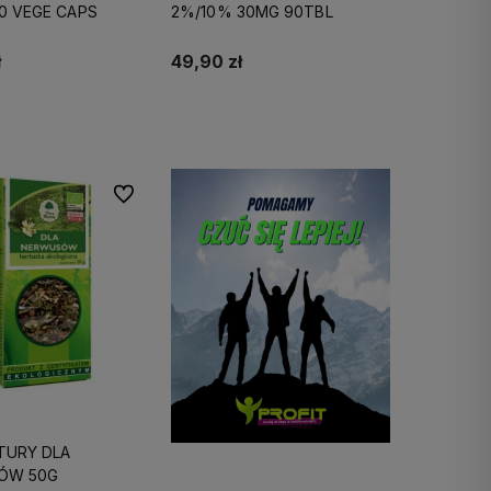
0 VEGE CAPS
2%/10% 30MG 90TBL
ł
49,90 zł
Do koszyka
Do koszyka
Do ulubionych
TURY DLA
ÓW 50G