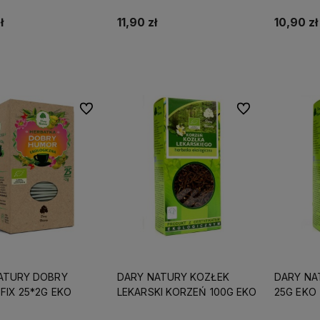
ł
11,90 zł
10,90 zł
Do koszyka
Do koszyka
Do ulubionych
Do ulubionych
ATURY DOBRY
DARY NATURY KOZŁEK
DARY NA
FIX 25*2G EKO
LEKARSKI KORZEŃ 100G EKO
25G EKO