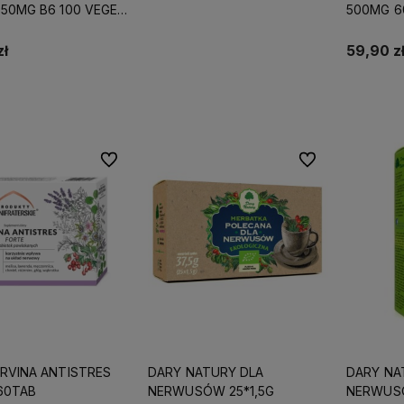
650MG B6 100 VEGE
500MG 6
zł
59,90 z
Do koszyka
Do ulubionych
Do ulubionych
ERVINA ANTISTRES
DARY NATURY DLA
DARY NA
60TAB
NERWUSÓW 25*1,5G
NERWUS