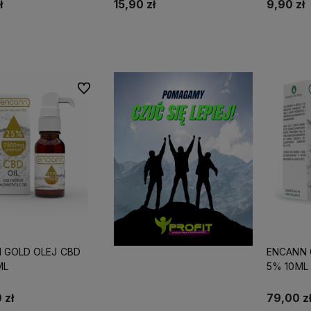
ł
15,90 zł
9,90 zł
Do koszyka
Do koszyka
Do ulubionych
 GOLD OLEJ CBD
ENCANN 
ML
5% 10ML
 zł
79,00 z