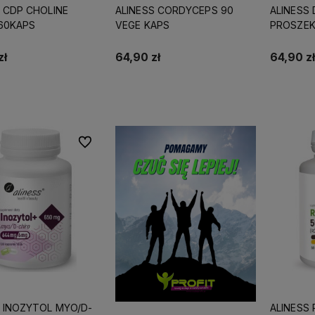
S CDP CHOLINE
ALINESS CORDYCEPS 90
ALINESS
60KAPS
VEGE KAPS
PROSZEK
zł
64,90 zł
64,90 zł
Do koszyka
Do koszyka
Do ulubionych
 roku, mamy więc
Wszystkie nasze produkty są
doświadczenia na
dostępne od ręki,
dlatego możesz
liczyć na ekspresową dostawę!
S INOZYTOL MYO/D-
ALINESS