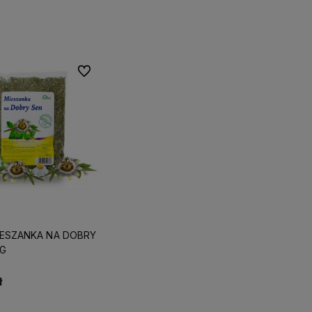
Do koszyka
Do ulubionych
IESZANKA NA DOBRY
0G
ł