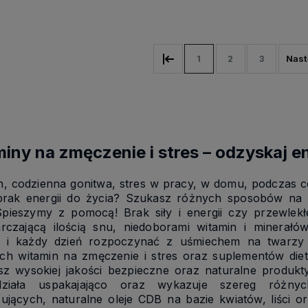
Do koszyka
1
2
3
iny na zmęczenie i stres – odzyskaj e
h, codzienna gonitwa, stres w pracy, w domu, podczas 
 brak energii do życia? Szukasz różnych sposobów na
Spieszymy z pomocą! Brak siły i energii czy przewl
arczającą ilością snu, niedoborami witamin
i minerałó
ć i każdy dzień rozpoczynać
z uśmiechem na twarzy 
ch witamin na zmęczenie i stres oraz suplementów die
sz wysokiej jakości bezpieczne oraz naturalne produkty
działa uspakajająco oraz wykazuje szereg różnyc
zujących, naturalne oleje CDB na bazie kwiatów, liści 