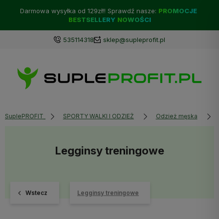
Darmowa wysyłka od 129zł!! Sprawdź nasze:
PROMOCJE
BESTSELLERY
NOWOŚCI
535114318
sklep@supleprofit.pl
SuplePROFIT
SPORTY WALKI I ODZIEŻ
Odzież męska
Legginsy treningowe
Wstecz
Legginsy treningowe