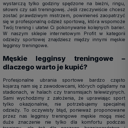
wystarczą tylko godziny spędzone na bieżni, ringu,
siłowni czy sali treningowej. Jeśli rzeczywiście chcesz
zostać prawdziwym mistrzem, powinieneś zaopatrzyć
się w profesjonalną odzież sportową, która wspomoże
Twój trening i ułatwi Ci pokonywanie kolejnych barier.
W naszym sklepie internetowym Profit w kategorii
odzieży sportowej znajdziesz między innymi męskie
legginsy treningowe.
Męskie legginsy treningowe –
dlaczego warto je kupić?
Profesjonalne ubrania sportowe bardzo często
kojarzą nam się z zawodowcami, których oglądamy na
stadionach, w halach czy transmisjach telewizyjnych.
Sami wychodzimy z założenia, że uprawiając sport
tylko okazjonalnie, nie potrzebujemy specjalnej
odzieży. To oczywisty błąd, ponieważ proponowane
przez nas legginsy treningowe męskie mogą mieć
duże znaczenie nie tylko dla komfortu podczas
treningu, ale też dla naszego bezpieczeństwa i