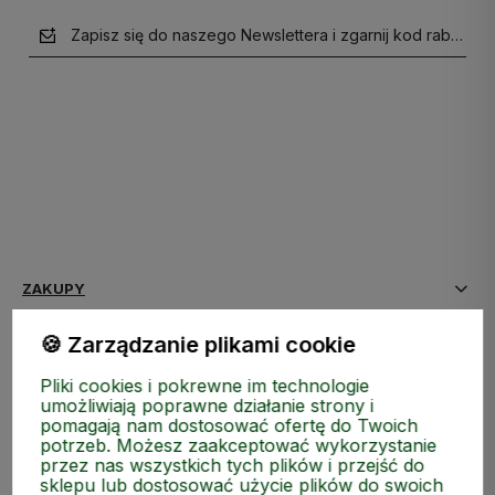
Zapisz się do naszego Newslettera i zgarnij kod rabatow
polityce prywatności
ZAKUPY
🍪 Zarządzanie plikami cookie
MEDIA SPOŁECZNOŚCIOWE
Pliki cookies i pokrewne im technologie
MOJE KONTO
umożliwiają poprawne działanie strony i
pomagają nam dostosować ofertę do Twoich
potrzeb. Możesz zaakceptować wykorzystanie
INFORMACJE
przez nas wszystkich tych plików i przejść do
sklepu lub dostosować użycie plików do swoich