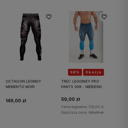
Do ulubionych
Do ulubionych
58%
Okazja
OCTAGON LEGINSY
TREC LEGGINSY PRO
MEMENTO MORI
PANTS 008 - NIEBIESKI
59,00 zł
149,00 zł
Cena regularna:
139,00 zł
Najniższa cena:
139,00 zł
Do koszyka
Do koszyka