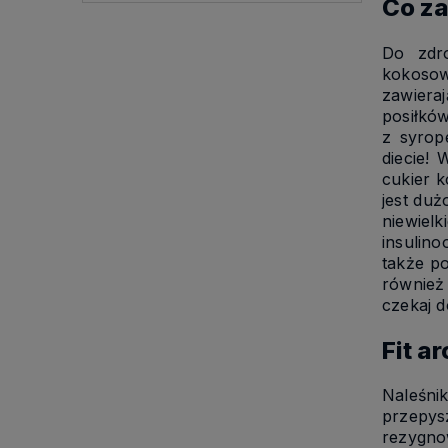
Co za
Do zdro
kokosow
zawiera
posiłkó
z syrop
diecie!
cukier k
jest duż
niewiel
insulino
także po
również 
czekaj d
Fit a
Naleśni
przepys
rezygno