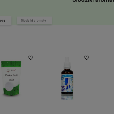
ecz
Słodziki aromaty
Do ulubionych
Do ulubionych