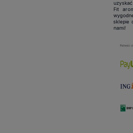
uzyskać 
Fit aro
wygodne
sklepie 
nami!