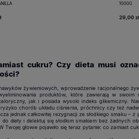
NILLA
1000G
rmowej dostawy
Działamy od 2015 roku, mamy więc
Wszystkie nasze
już blisko
10 lat doświadczenia na
dostępne od ręk
ł
29,00 z
polskim rynku.
liczyć na eksp
Do koszyka
amiast cukru? Czy dieta musi ozna
ości?
nawyków żywieniowych, wprowadzenie racjonalnego żywie
wyeliminowania produktów, które zawierają w swoim 
aloryczny, jak i posiada wysoki indeks glikemiczny. N
ryzyko chorób układu ciśnienia, próchnicy czy też nadwa
cza jednak całkowitej rezygnacji ze słodkiego smaku – z
e do diety i delektuj się słodkim smakiem bez żadnych
 W Twojej głowie pojawiło się teraz pytanie: co zamiast c