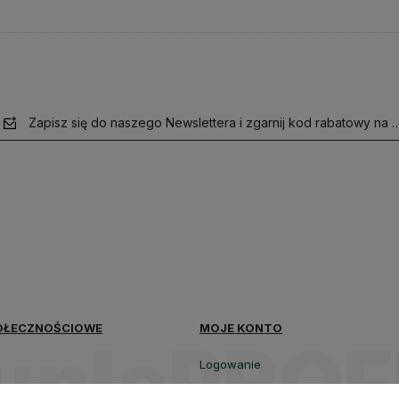
Zapisz się do naszego Newslettera i zgarnij kod rabatowy na 
polityce
prywatności
OŁECZNOŚCIOWE
MOJE KONTO
Logowanie
Moje zamówienia