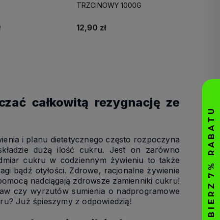
TRZCINOWY 1000G
 produkty są
i,
dlatego możesz
ł
12,90 zł
resową dostawę!
Do koszyka
Do koszyka
czać całkowitą rezygnację ze
nia i planu dietetycznego często rozpoczyna
składzie dużą ilość cukru. Jest on zarówno
admiar cukru w codziennym żywieniu to także
gi bądź otyłości. Zdrowe, racjonalne żywienie
 pomocą nadciągają zdrowsze zamienniki cukru!
 obaw czy wyrzutów sumienia o nadprogramowe
ukru? Już śpieszymy z odpowiedzią!