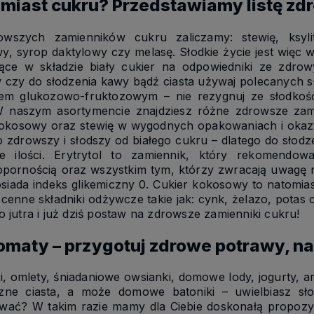
miast cukru? Przedstawiamy listę z
wszych zamienników cukru zaliczamy: stewię, ksylit
y, syrop daktylowy czy melasę. Słodkie życie jest więc
jące w składzie biały cukier na odpowiedniki ze zdr
w czy do słodzenia kawy bądź ciasta używaj polecanych 
em glukozowo-fruktozowym – nie rezygnuj ze słodkoś
 W naszym asortymencie znajdziesz różne zdrowsze zami
okosowy oraz stewię w wygodnych opakowaniach i okazyjn
o zdrowszy i słodszy od białego cukru – dlatego do słod
kie ilości. Erytrytol to zamiennik, który rekomend
opornością oraz wszystkim tym, którzy zwracają uwagę na
siada indeks glikemiczny 0. Cukier kokosowy to natomias
cenne składniki odżywcze takie jak: cynk, żelazo, potas cz
o jutra i już dziś postaw na zdrowsze zamienniki cukru!
romaty – przygotuj zdrowe potrawy, na
ki, omlety, śniadaniowe owsianki, domowe lody, jogurty
zne ciasta, a może domowe batoniki – uwielbiasz sło
wać? W takim razie mamy dla Ciebie doskonałą propozycj