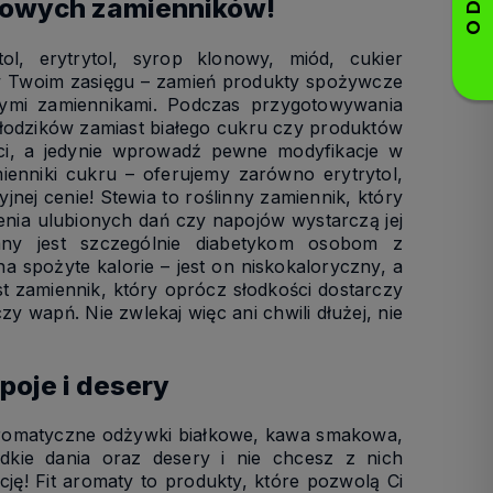
drowych zamienników!
ol, erytrytol, syrop klonowy, miód, cukier
 w Twoim zasięgu – zamień produkty spożywcze
owymi zamiennikami. Podczas przygotowywania
słodzików zamiast białego cukru czy produktów
ci, a jedynie wprowadź pewne modyfikacje w
enniki cukru – oferujemy zarówno erytrytol,
ej cenie! Stewia to roślinny zamiennik, który
zenia ulubionych dań czy napojów wystarczą jej
owany jest szczególnie diabetykom osobom z
 spożyte kalorie – jest on niskokaloryczny, a
t zamiennik, który oprócz słodkości dostarczy
y wapń. Nie zwlekaj więc ani chwili dłużej, nie
poje i desery
, aromatyczne odżywki białkowe, kawa smakowa,
dkie dania oraz desery i nie chcesz z nich
ę! Fit aromaty to produkty, które pozwolą Ci