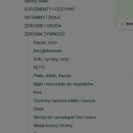
Sporty walki
SUPLEMENTY I ODŻYWKI
WITAMINY I ZIOŁA
Wst
ZDROWIE I URODA
ZDROWA ŻYWNOŚĆ
Kasze, ryże
Bezglutenowe
Soki, syropy, octy
KETO
Płatki, kleiki, kaszki
Mąki i mieszanki do wypieków
Inne
Orzechy nasiona płatki i owoce
Oleje
Słodycze i przekąski bez cukru
Masła kremy dżemy