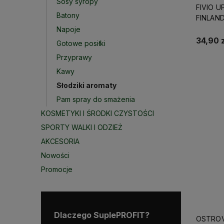
Sosy syropy
FIVIO U
Batony
FINLAND
Napoje
34,90 z
Gotowe posiłki
Przyprawy
Kawy
Słodziki aromaty
Pam spray do smażenia
KOSMETYKI I ŚRODKI CZYSTOŚCI
SPORTY WALKI I ODZIEŻ
AKCESORIA
Nowości
Promocje
Dlaczego SuplePROFIT?
OSTROV