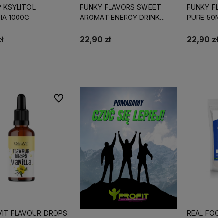
P KSYLITOL
FUNKY FLAVORS SWEET
FUNKY F
IA 1000G
AROMAT ENERGY DRINK
PURE 50
50ML
ł
22,90 zł
22,90 zł
Do koszyka
Do koszyka
Do ulubionych
IT FLAVOUR DROPS
REAL FO