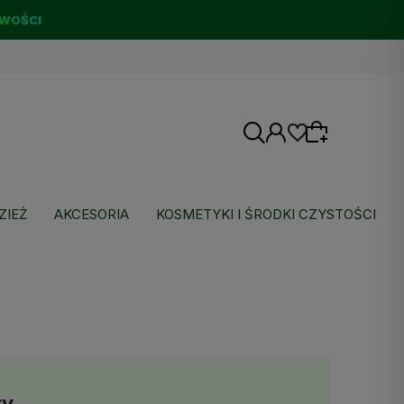
WOŚCI
ZIEŻ
AKCESORIA
KOSMETYKI I ŚRODKI CZYSTOŚCI
Wybierz coś dla siebie z naszej aktualnej
oferty lub zaloguj się, aby przywrócić dodane
produkty do listy z poprzedniej sesji.
ty