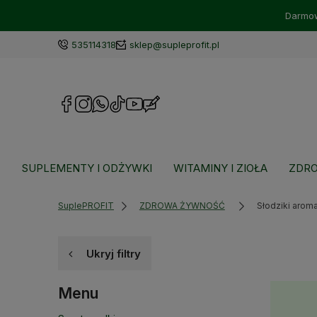
Darmow
535114318
sklep@supleprofit.pl
SUPLEMENTY I ODŻYWKI
WITAMINY I ZIOŁA
ZDRO
SuplePROFIT
ZDROWA ŻYWNOŚĆ
Słodziki arom
Ukryj filtry
Menu