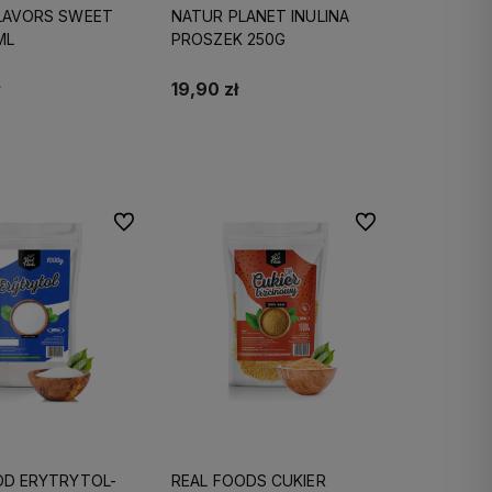
LAVORS SWEET
NATUR PLANET INULINA
ML
PROSZEK 250G
19,90 zł
Do koszyka
Do koszyka
Do ulubionych
Do ulubionych
OD ERYTRYTOL-
REAL FOODS CUKIER