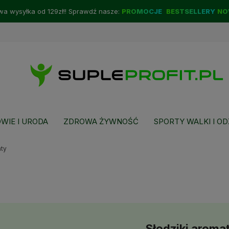
a wysyłka od 129zł!! Sprawdź nasze:
PROMOCJE
BESTSELLERY
NO
WIE I URODA
ZDROWA ŻYWNOŚĆ
SPORTY WALKI I OD
aty
Słodziki aroma