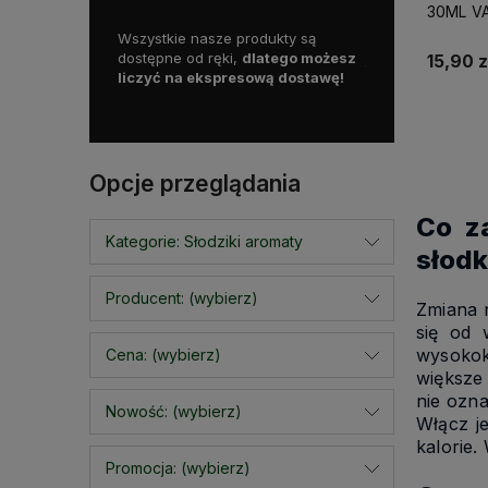
30ML VA
roku, mamy więc
Wszystkie nasze produkty są
Skorzystaj z da
oświadczenia na
dostępne od ręki,
dlatego możesz
już od
129 zł!
15,90 z
liczyć na ekspresową dostawę!
Opcje przeglądania
Co z
Kategorie: Słodziki aromaty
słodk
Producent: (wybierz)
Zmiana 
się od 
wysokok
Cena: (wybierz)
większe 
nie ozna
Nowość: (wybierz)
Włącz j
kalorie.
Promocja: (wybierz)