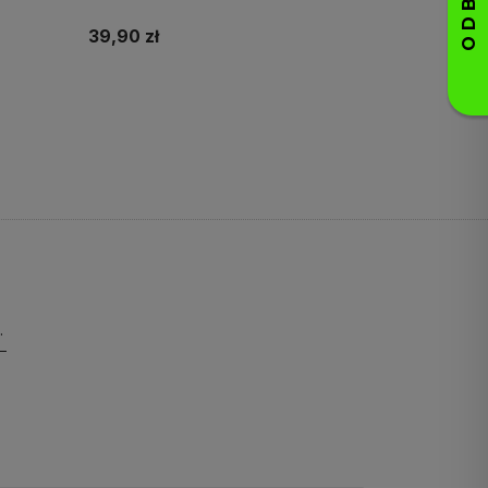
39,90 zł
Do koszyka
pierwsze zakupy!