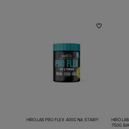
Do koszyka
Do ulubionych
HIRO.LAB PRO FLEX 400G NA STAWY
HIRO.LA
750G BI