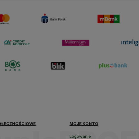
polityce
prywatności
OŁECZNOŚCIOWE
MOJE KONTO
Logowanie