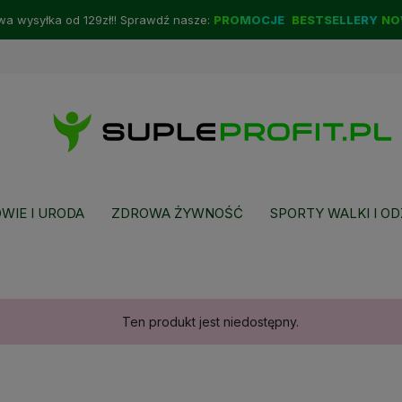
a wysyłka od 129zł!! Sprawdź nasze:
PROMOCJE
BESTSELLERY
NO
WIE I URODA
ZDROWA ŻYWNOŚĆ
SPORTY WALKI I OD
Ten produkt jest niedostępny.