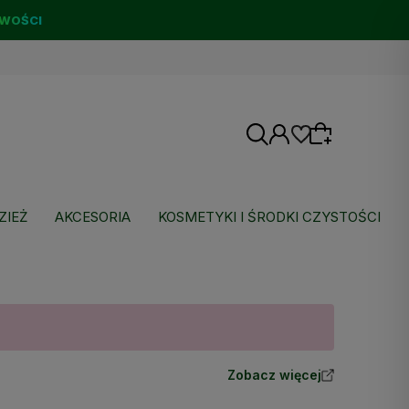
WOŚCI
ZIEŻ
AKCESORIA
KOSMETYKI I ŚRODKI CZYSTOŚCI
Wybierz coś dla siebie z naszej aktualnej
oferty lub zaloguj się, aby przywrócić dodane
produkty do listy z poprzedniej sesji.
Zobacz więcej