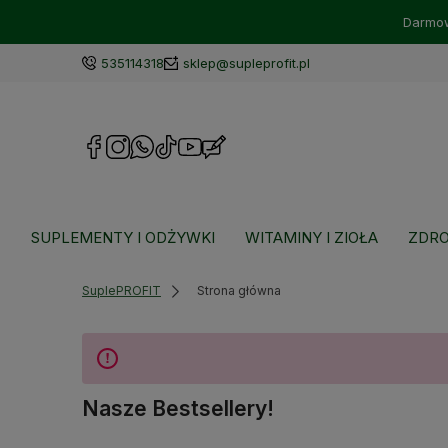
Darmow
535114318
sklep@supleprofit.pl
SUPLEMENTY I ODŻYWKI
WITAMINY I ZIOŁA
ZDRO
SuplePROFIT
Strona główna
Nasze Bestsellery!