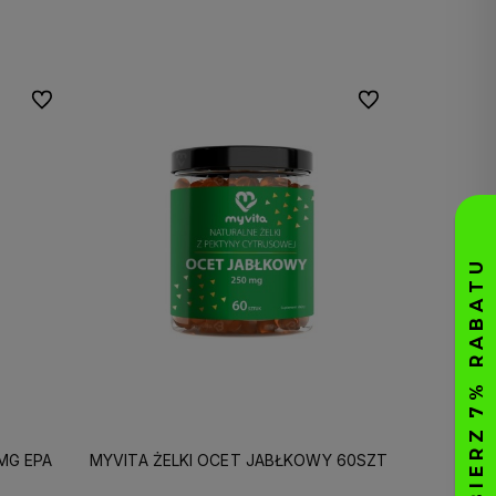
Do koszyka
Do ulubionych
Do ulubionych
MG EPA
MYVITA ŻELKI OCET JABŁKOWY 60SZT