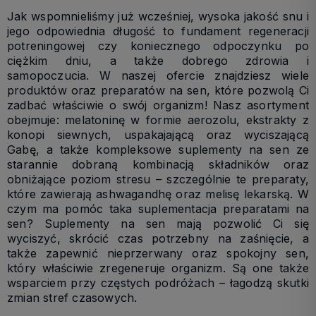
Jak wspomnieliśmy już wcześniej, wysoka jakość snu i
jego odpowiednia długość to fundament regeneracji
potreningowej czy koniecznego odpoczynku po
ciężkim dniu, a także dobrego zdrowia i
samopoczucia. W naszej ofercie znajdziesz wiele
produktów oraz preparatów na sen, które pozwolą Ci
zadbać właściwie o swój organizm! Nasz asortyment
obejmuje: melatoninę w formie aerozolu, ekstrakty z
konopi siewnych, uspakajającą oraz wyciszającą
Gabę, a także kompleksowe suplementy na sen ze
starannie dobraną kombinacją składników oraz
obniżające poziom stresu – szczególnie te preparaty,
które zawierają ashwagandhę oraz melisę lekarską. W
czym ma pomóc taka suplementacja preparatami na
sen? Suplementy na sen mają pozwolić Ci się
wyciszyć, skrócić czas potrzebny na zaśnięcie, a
także zapewnić nieprzerwany oraz spokojny sen,
który właściwie zregeneruje organizm. Są one także
wsparciem przy częstych podróżach – łagodzą skutki
zmian stref czasowych.