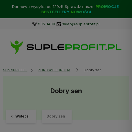
Darmowa wysyłka od 129zł!! Sprawdź nasze:
PROMOCJE
BESTSELLERY
NOWOŚCI
535114318
sklep@supleprofit.pl
SuplePROFIT
ZDROWIE I URODA
Dobry sen
Dobry sen
Wstecz
Dobry sen