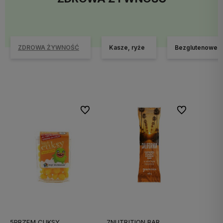
ZDROWA ŻYWNOŚĆ
Kasze, ryże
Bezglutenowe
Do ulubionych
Do ulubionych
5PRZEM CUKSY
7NUTRITION BAR