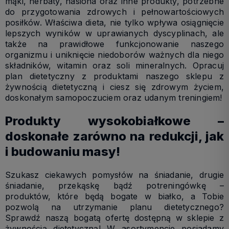
mąki, herbaty, nasiona oraz inne produkty, potrzebne
do przygotowania zdrowych i pełnowartościowych
posiłków. Właściwa dieta, nie tylko wpływa osiągnięcie
lepszych wyników w uprawianych dyscyplinach, ale
także na prawidłowe funkcjonowanie naszego
organizmu i uniknięcie niedoborów ważnych dla niego
składników, witamin oraz soli mineralnych. Opracuj
plan dietetyczny z produktami naszego sklepu z
żywnością dietetyczną i ciesz się zdrowym życiem,
doskonałym samopoczuciem oraz udanym treningiem!
Produkty wysokobiałkowe –
doskonałe zarówno na redukcji, jak
i budowaniu masy!
Szukasz ciekawych pomysłów na śniadanie, drugie
śniadanie, przekąskę bądź potreningówkę –
produktów, które będą bogate w białko, a Tobie
pozwolą na utrzymanie planu dietetycznego?
Sprawdź naszą bogatą ofertę dostępną w sklepie z
żywnością dietetyczną! W asortymencie posiadamy