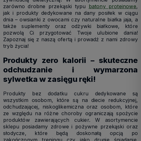
zarówno drobne przekąski typu
batony proteinowe
,
jak i produkty dedykowane na dany posiłek w ciągu
dnia – owsianki z owocami czy naturalne białka jaja, a
także suplementy oraz odżywki białkowe, które
pozwolą Ci przygotować Twoje ulubione dania!
Zapoznaj się z naszą ofertą i prowadź z nami zdrowy
tryb życia!
Produkty zero kalorii – skuteczne
odchudzanie i wymarzona
sylwetka w zasięgu ręki!
Produkty bez dodatku cukru dedykowane są
wszystkim osobom, które są na diecie redukcyjnej,
odchudzającej, niskoglikemiczna oraz osobom, które
ze względu na różne choroby ograniczają spożycie
produktów zawierających cukier. W asortymencie
sklepu posiadamy zdrowe i pożywne przekąski oraz
słodycze, które będą doskonałą opcją po
zakończonym treningu czy jako drugie śniadanie.