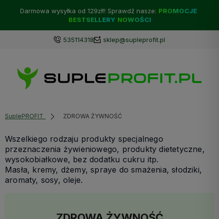
Darmowa wysyłka od 129zł!! Sprawdź nasze:
PROMOCJE
BESTSELLERY
NOWOŚCI
535114318
sklep@supleprofit.pl
SuplePROFIT
ZDROWA ŻYWNOŚĆ
Wszelkiego rodzaju produkty specjalnego
przeznaczenia żywieniowego, produkty dietetyczne,
wysokobiałkowe, bez dodatku cukru itp.
Masła, kremy, dżemy, spraye do smażenia, słodziki,
aromaty, sosy, oleje.
ZDROWA ŻYWNOŚĆ