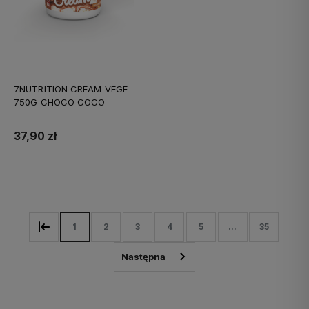
7NUTRITION CREAM VEGE
750G CHOCO COCO
37,90 zł
Do koszyka
1
2
3
4
5
...
35