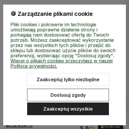
🍪 Zarządzanie plikami cookie
Pliki cookies i pokrewne im technologie
umożliwiają poprawne działanie strony i
Zapisz się do naszego Newslettera i zgarnij kod rabatow
pomagają nam dostosować ofertę do Twoich
potrzeb. Możesz zaakceptować wykorzystanie
przez nas wszystkich tych plików i przejść do
sklepu lub dostosować użycie plików do swoich
preferencji, wybierając opcję "Dostosuj zgody".
Więcej o plikach cookies przeczytasz w naszej
Polityce prywatności.
Zaakceptuj tylko niezbędne
polityce prywatności
Dostosuj zgody
ZAKUPY
Zaakceptuj wszystkie
MEDIA SPOŁECZNOŚCIOWE
MOJE KONTO