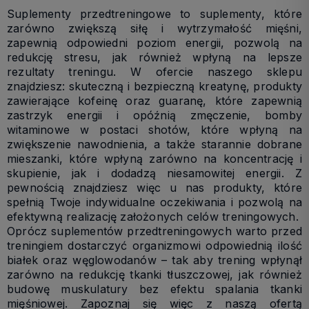
Suplementy przedtreningowe to suplementy, które
zarówno zwiększą siłę i wytrzymałość mięśni,
zapewnią odpowiedni poziom energii, pozwolą na
redukcję stresu, jak również wpłyną na lepsze
rezultaty treningu. W ofercie naszego sklepu
znajdziesz: skuteczną i bezpieczną kreatynę, produkty
zawierające kofeinę oraz guaranę, które zapewnią
zastrzyk energii i opóźnią zmęczenie, bomby
witaminowe w postaci shotów, które wpłyną na
zwiększenie nawodnienia, a także starannie dobrane
mieszanki, które wpłyną zarówno na koncentrację i
skupienie, jak
i dodadzą niesamowitej energii. Z
pewnością znajdziesz więc u nas produkty, które
spełnią Twoje indywidualne oczekiwania i pozwolą na
efektywną realizację założonych celów treningowych.
Oprócz suplementów przedtreningowych warto przed
treningiem dostarczyć organizmowi odpowiednią ilość
białek oraz węglowodanów – tak aby trening wpłynął
zarówno na redukcję tkanki tłuszczowej, jak również
budowę muskulatury bez efektu spalania tkanki
mięśniowej. Zapoznaj się więc z naszą ofertą