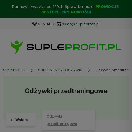
Darmowa wysyłka od 129zł!! Sprawdź nasze:
PROMOCJE
BESTSELLERY
NOWOŚCI
535114318
sklep@supleprofit.pl
SuplePROFIT
SUPLEMENTY I ODŻYWKI
Odżywki przedtreni
Odżywki przedtreningowe
Odżywki
Wstecz
przedtreningowe