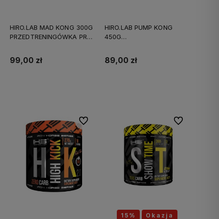
HIRO.LAB MAD KONG 300G
HIRO.LAB PUMP KONG
PRZEDTRENINGÓWKA PRE
450G
WORKOUT
PRZEDTRENINGÓWKA
99,00 zł
89,00 zł
Do koszyka
Do koszyka
Do ulubionych
Do ulubionych
15%
Okazja