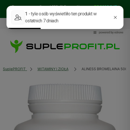
Darmowa wysyłka od 129zł!! Sprawdź nasze:
PROMOCJE
BESTSELLERY
NOWOŚCI
535114318
sklep@supleprofit.pl
SuplePROFIT
WITAMINY I ZIOŁA
ALINESS BROMELAINA 500