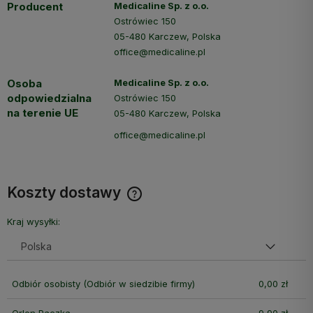
Producent
Medicaline Sp. z o.o.
Ostrówiec 150
05-480 Karczew, Polska
office@medicaline.pl
Osoba
Medicaline Sp. z o.o.
odpowiedzialna
Ostrówiec 150
na terenie UE
05-480 Karczew, Polska
office@medicaline.pl
Koszty dostawy
Cena nie zawiera ewentualnych kosztów płatności
Kraj wysyłki:
Odbiór osobisty
(Odbiór w siedzibie firmy)
0,00 zł
Orlen Paczka
9,90 zł