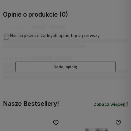
Opinie o produkcie (0)
Nie ma jeszcze żadnych opinii, bądź pierwszy!
Dodaj opinię
Nasze Bestsellery!
Zobacz więcej
Do ulubionych
Do ulubi