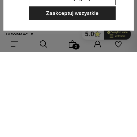
MEDIA SPOŁECZNOŚCIOWE
Zaakceptuj wszystkie
MOJE KONTO
INFORMACJE
Wybierz coś dla siebie z naszej aktualnej oferty lub zaloguj
się, aby przywrócić dodane produkty do listy z poprzedniej
Sklep internetowy Shoper.pl
Szablon Shoper Modern 3.0™
od
sesji.
GrowCommerce