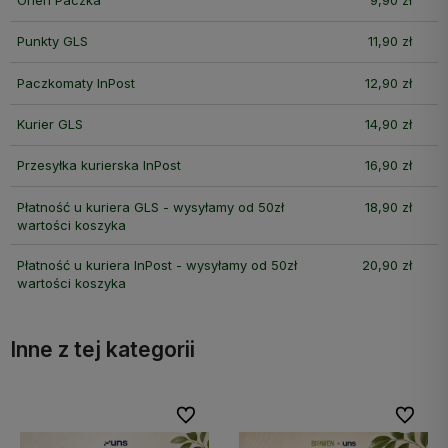
Punkty GLS
11,90 zł
Paczkomaty InPost
12,90 zł
Kurier GLS
14,90 zł
Przesyłka kurierska InPost
16,90 zł
Płatność u kuriera GLS - wysyłamy od 50zł
18,90 zł
wartości koszyka
Płatność u kuriera InPost - wysyłamy od 50zł
20,90 zł
wartości koszyka
Inne z tej kategorii
bionych
bionych
Do ulubionych
Do ulubionych
Do ulubi
Do ulubi