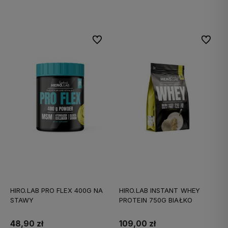
Do koszyka
Do koszyka
Do ulubionych
Do ulubi
HIRO.LAB PRO FLEX 400G NA
HIRO.LAB INSTANT WHEY
STAWY
PROTEIN 750G BIAŁKO
48,90 zł
109,00 zł