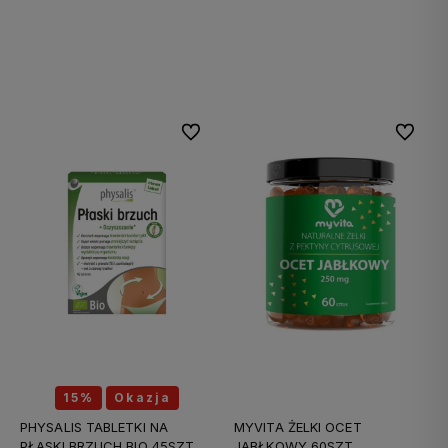
Do koszyka
Do koszyka
Do ulubionych
Do ulubi
15%
Okazja
PHYSALIS TABLETKI NA
MYVITA ŻELKI OCET
PŁASKI BRZUCH BIO 45SZT
JABŁKOWY 60SZT