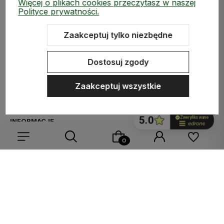
Więcej o plikach cookies przeczytasz w naszej
Polityce prywatności.
Zaakceptuj tylko niezbędne
ZAKUPY
Dostosuj zgody
MEDIA SPOŁECZNOŚCIOWE
Zaakceptuj wszystkie
MOJE KONTO
INFORMACJE
Wybierz coś dla siebie z naszej aktualnej oferty lub zaloguj
się, aby przywrócić dodane produkty do listy z poprzedniej
Sklep internetowy Shoper.pl
Szablon Shoper Modern 3.0™
od
sesji.
GrowCommerce