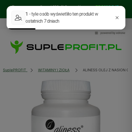
Darmowa wysyłka od 129zł!! Sprawdź nasze:
PROMOCJE
BESTSELLERY
NOWOŚCI
535114318
sklep@supleprofit.pl
SuplePROFIT
WITAMINY I ZIOŁA
ALINESS OLEJ Z NASION O