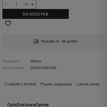
-
szt.
+
DO KOSZYKA
Wysyłka w:
48 godzin
Producent:
Aliness
Kod produktu:
5903242582585
zapytaj o produkt
dodaj opinię
poleć znajomemu
Opis
Dostawa
Opinie