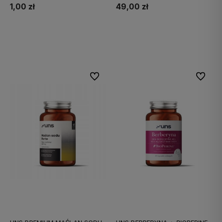
1,00 zł
49,00 zł
Do koszyka
Do koszyka
Do ulubionych
Do ulubi