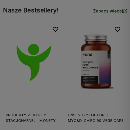
Nasze Bestsellery!
Zobacz więcej
Do ulubionych
Do ulubi
PRODUKTY Z OFERTY
UNS INOZYTOL FORTE
STACJONARNEJ - MONETY
MYO&D-CHIRO 90 VEGE CAPS