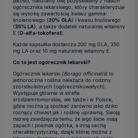
jakości, naturalny olej pozyskiwany z nasion
ogórecznika lekarskiego, który charakteryzuje
się wysoką zawartością kwasu gamma-
linolenowego (
20% GLA
) i kwasu linolowego
(
35% LA
), a także dodatek naturalnej witaminy
E (
D-alfa-tokoferol
).
Każda kapsułka dostarcza 200 mg GLA, 350
mg LA oraz 10 mg naturalnej witaminy E.
Co to jest ogórecznik lekarski?
Ogórecznik lekarski (
Borago officinalis
) to
jednoroczna roślina należąca do rodziny
szorstkolistnych (ogórecznikowatych).
Występuje głównie w strefie
śródziemnomorskiej, ale także i w Polsce,
gdzie można ją spotkać zarówno jako dziko
rosnący chwast jak i roślinę uprawną. Swoją
nazwę zawdzięcza temu, że jego liście mają
zapach i posmak ogórka, a inną cechą
charakterystyczną, dzięki której można z