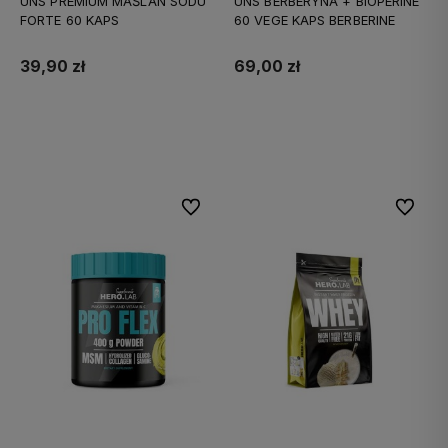
UNS PREMIUM MAŚLAN SODU
UNS BERBERYNA + BIOPERINE
FORTE 60 KAPS
60 VEGE KAPS BERBERINE
39,90 zł
69,00 zł
Do koszyka
Do koszyka
Do ulubionych
Do ulubi