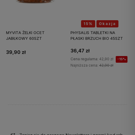
15%
Okazja
MYVITA ŻELKI OCET
PHYSALIS TABLETKI NA
JABŁKOWY 60SZT
PŁASKI BRZUCH BIO 45SZT
36,47 zł
39,90 zł
Cena regularna:
42,90 zł
-15%
Najniższa cena:
42,90 zł
Do koszyka
Do koszyka