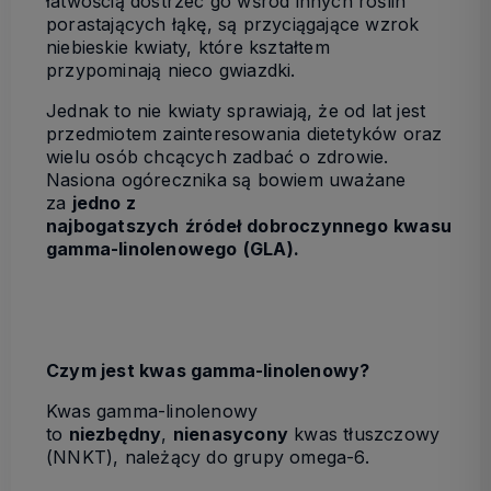
łatwością dostrzec go wśród innych roślin
porastających łąkę, są przyciągające wzrok
niebieskie kwiaty, które kształtem
przypominają nieco gwiazdki.
Jednak to nie kwiaty sprawiają, że od lat jest
przedmiotem zainteresowania dietetyków oraz
wielu osób chcących zadbać o zdrowie.
Nasiona ogórecznika są bowiem uważane
za
jedno z
najbogatszych
źródeł
dobroczynnego
kwasu
gamma-linolenowego
(GLA).
Czym jest kwas gamma-linolenowy?
Kwas gamma-linolenowy
to
niezbędny
,
nienasycony
kwas tłuszczowy
(NNKT), należący do grupy omega-6.