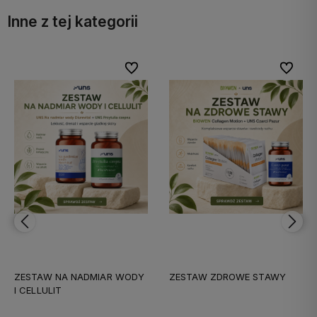
Inne z tej kategorii
bionych
bionych
Do ulubionych
Do ulubionych
Do ulubi
Do ulubi
ZESTAW NA NADMIAR WODY
ZESTAW ZDROWE STAWY
I CELLULIT