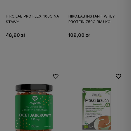
HIRO.LAB PRO FLEX 400G NA
HIRO.LAB INSTANT WHEY
STAWY
PROTEIN 750G BIAŁKO
48,90 zł
109,00 zł
Do koszyka
Do koszyka
Do ulubionych
Do ulubi