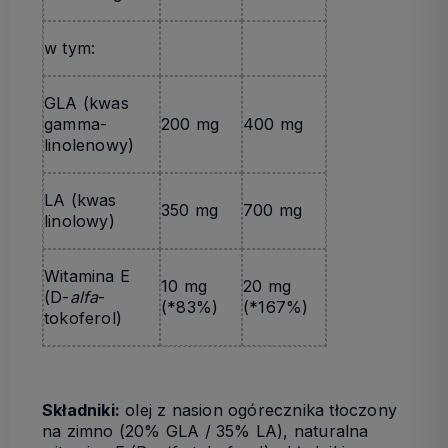
w tym:
GLA (kwas
gamma-
200 mg
400 mg
linolenowy)
LA (kwas
350 mg
700 mg
linolowy)
Witamina E
10 mg
20 mg
(D-
alfa
-
(*83%)
(*167%)
tokoferol)
Składniki:
olej z nasion ogórecznika tłoczony
na zimno (20% GLA / 35% LA), naturalna