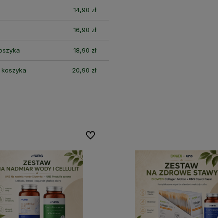
14,90 zł
16,90 zł
koszyka
18,90 zł
i koszyka
20,90 zł
Do ulubionych
Do ulubionych