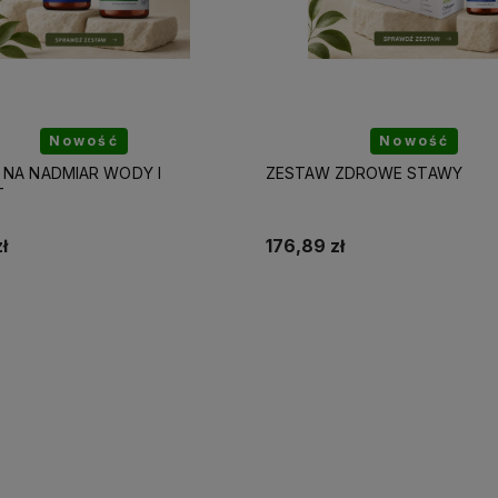
Nowość
 ZDROWE STAWY
6PAK ELITE DAY & NIGHT 60K
zł
29,99 zł
Do koszyka
Do koszyka