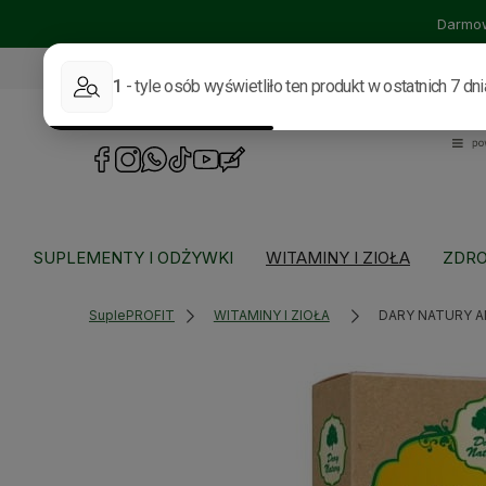
Darmow
535114318
sklep@supleprofit.pl
SUPLEMENTY I ODŻYWKI
WITAMINY I ZIOŁA
ZDRO
SuplePROFIT
WITAMINY I ZIOŁA
DARY NATURY A