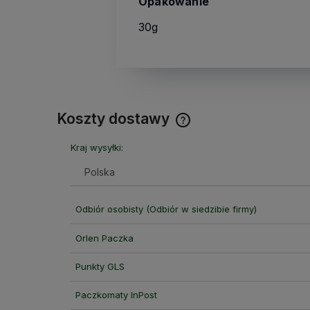
Opakowanie
30g
Koszty dostawy
Kraj wysyłki:
Cena nie zawiera ewentual
kosztów płatności
Odbiór osobisty
(Odbiór w siedzibie firmy)
Orlen Paczka
Punkty GLS
Paczkomaty InPost