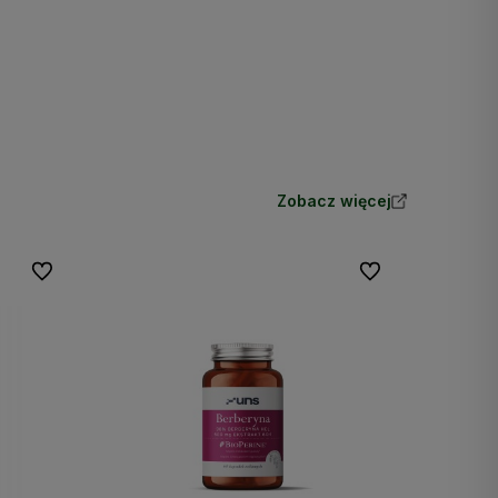
Zobacz więcej
Do ulubionych
Do ulubionych