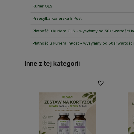
Kurier GLS
Przesyłka kurierska InPost
Płatność u kuriera GLS - wysyłamy od 50zł wartości 
Płatność u kuriera InPost - wysyłamy od 50zł wartośc
Inne z tej kategorii
Do ulubionych
Do ulubionych
Do ulubionych
Do ulubionych