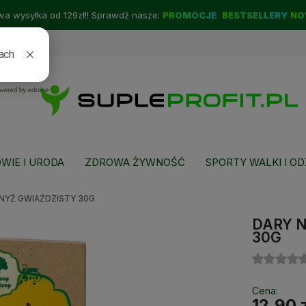
a wysyłka od 129zł!! Sprawdź nasze:
PROMOCJE
BESTSELLERY
NO
WIE I URODA
ZDROWA ŻYWNOŚĆ
SPORTY WALKI I OD
NYŻ GWIAŹDZISTY 30G
DARY 
30G
Cena:
12,90 