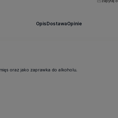
zapytaj o
Opis
Dostawa
Opinie
mięs oraz jako zaprawka do alkoholu.