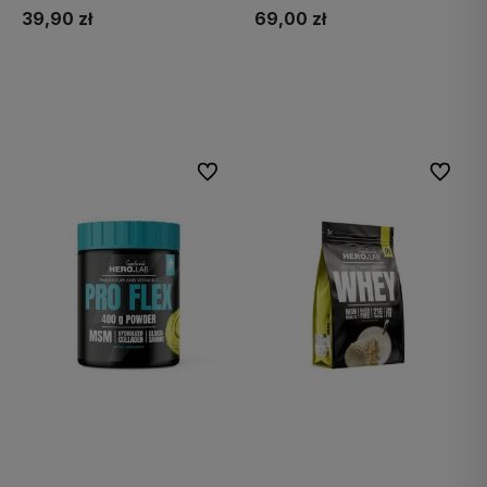
39,90 zł
69,00 zł
Do koszyka
Do koszyka
Do ulubionych
Do ulubi