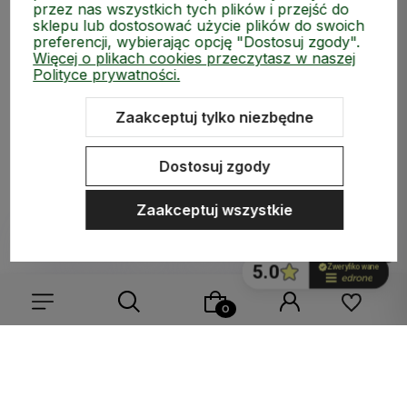
przez nas wszystkich tych plików i przejść do
ZAKUPY
sklepu lub dostosować użycie plików do swoich
preferencji, wybierając opcję "Dostosuj zgody".
MEDIA SPOŁECZNOŚCIOWE
Więcej o plikach cookies przeczytasz w naszej
Polityce prywatności.
MOJE KONTO
Zaakceptuj tylko niezbędne
INFORMACJE
Dostosuj zgody
Zaakceptuj wszystkie
Sklep internetowy Shoper.pl
Szablon Shoper Modern 3.0™
od
GrowCommerce
Wybierz coś dla siebie z naszej aktualnej oferty lub zaloguj
się, aby przywrócić dodane produkty do listy z poprzedniej