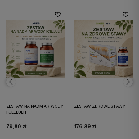
bionych
bionych
Do ulubionych
Do ulubionych
Do ulubi
Do ulubi
ZESTAW NA NADMIAR WODY
ZESTAW ZDROWE STAWY
I CELLULIT
79,80 zł
176,89 zł