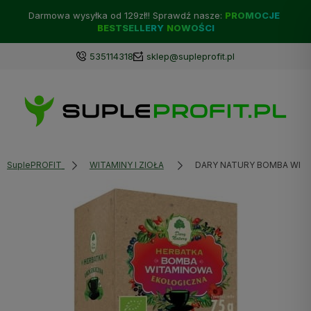
Darmowa wysyłka od 129zł!! Sprawdź nasze:
PROMOCJE
BESTSELLERY
NOWOŚCI
535114318
sklep@supleprofit.pl
SuplePROFIT
WITAMINY I ZIOŁA
DARY NATURY BOMBA WITA