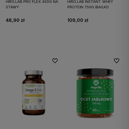
HIRO.LAB PRO FLEX 400G NA
HIRO.LAB INSTANT WHEY
STAWY
PROTEIN 750G BIAŁKO
48,90 zł
109,00 zł
Do koszyka
Do koszyka
Do ulubionych
Do ulubi