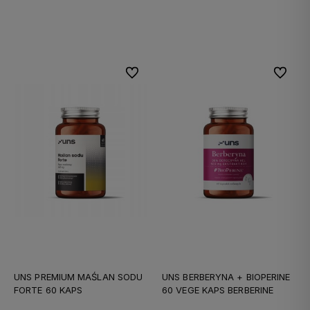
Do koszyka
Do koszyka
Do ulubionych
Do ulubi
UNS PREMIUM MAŚLAN SODU
UNS BERBERYNA + BIOPERINE
FORTE 60 KAPS
60 VEGE KAPS BERBERINE