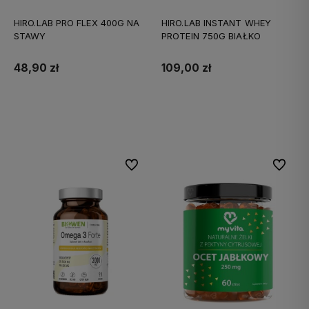
HIRO.LAB PRO FLEX 400G NA
HIRO.LAB INSTANT WHEY
STAWY
PROTEIN 750G BIAŁKO
48,90 zł
109,00 zł
Do koszyka
Do koszyka
Do ulubionych
Do ulubi