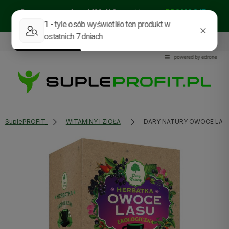
Darmowa wysyłka od 129zł!! Sprawdź nasze:
PROMOCJE
BESTSELLERY
NOWOŚCI
535114318
sklep@supleprofit.pl
SuplePROFIT
WITAMINY I ZIOŁA
DARY NATURY OWOCE LASU