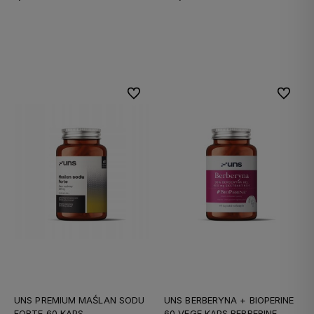
Do koszyka
Do koszyka
Do ulubionych
Do ulubi
UNS PREMIUM MAŚLAN SODU
UNS BERBERYNA + BIOPERINE
FORTE 60 KAPS
60 VEGE KAPS BERBERINE