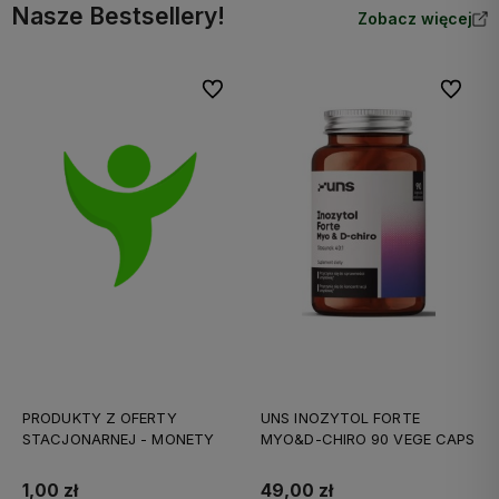
Nasze Bestsellery!
Zobacz więcej
Do ulubionych
Do ulubi
PRODUKTY Z OFERTY
UNS INOZYTOL FORTE
STACJONARNEJ - MONETY
MYO&D-CHIRO 90 VEGE CAPS
1,00 zł
49,00 zł