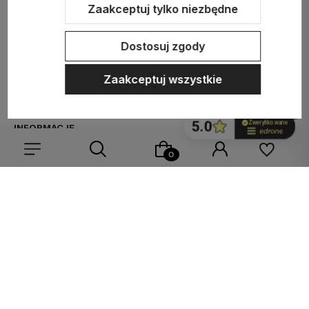
Zaakceptuj tylko niezbędne
ZAKUPY
Dostosuj zgody
MEDIA SPOŁECZNOŚCIOWE
Zaakceptuj wszystkie
MOJE KONTO
INFORMACJE
Wybierz coś dla siebie z naszej aktualnej oferty lub zaloguj
się, aby przywrócić dodane produkty do listy z poprzedniej
Sklep internetowy Shoper.pl
Szablon Shoper Modern 3.0™
od
sesji.
GrowCommerce