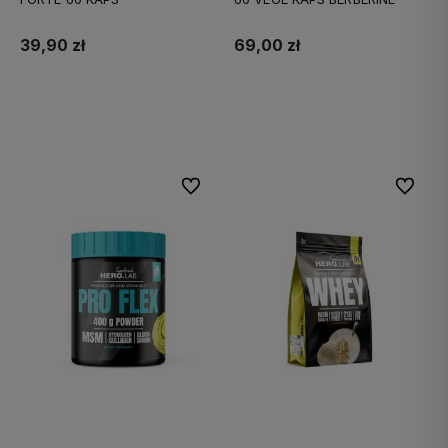
39,90 zł
69,00 zł
Do koszyka
Do koszyka
Do ulubionych
Do ulubi