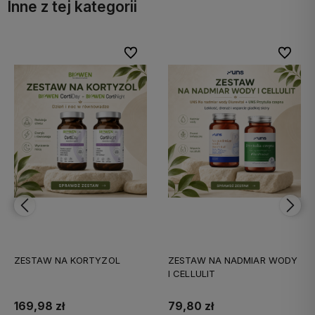
Inne z tej kategorii
bionych
bionych
Do ulubionych
Do ulubionych
Do ulubi
Do ulubi
ZESTAW NA NADMIAR WODY
ZESTAW ZDROWE STAWY
I CELLULIT
79,80 zł
176,89 zł