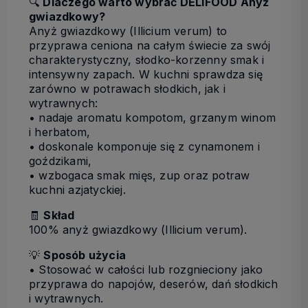
🔍
Dlaczego warto wybrać DELIFOOD Anyż
gwiazdkowy?
Anyż gwiazdkowy (Illicium verum) to
przyprawa ceniona na całym świecie za swój
charakterystyczny, słodko-korzenny smak i
intensywny zapach. W kuchni sprawdza się
zarówno w potrawach słodkich, jak i
wytrawnych:
• nadaje aromatu kompotom, grzanym winom
i herbatom,
• doskonale komponuje się z cynamonem i
goździkami,
• wzbogaca smak mięs, zup oraz potraw
kuchni azjatyckiej.
🧾
Skład
100% anyż gwiazdkowy (Illicium verum).
💡
Sposób użycia
• Stosować w całości lub rozgnieciony jako
przyprawa do napojów, deserów, dań słodkich
i wytrawnych.