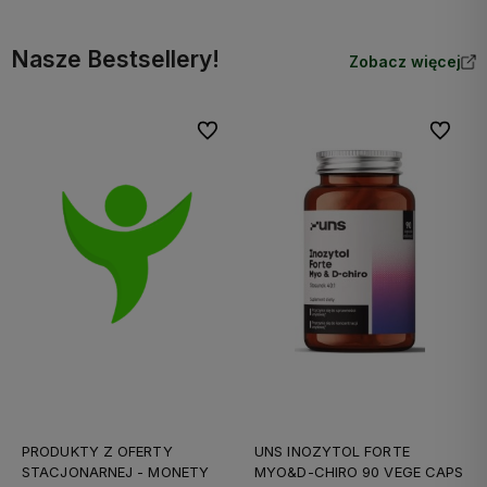
Nasze Bestsellery!
Zobacz więcej
Do ulubionych
Do ulubi
PRODUKTY Z OFERTY
UNS INOZYTOL FORTE
STACJONARNEJ - MONETY
MYO&D-CHIRO 90 VEGE CAPS