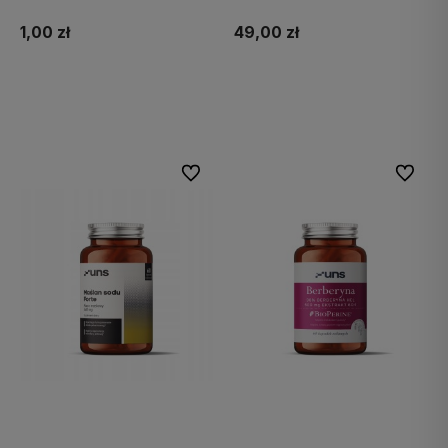
1,00 zł
49,00 zł
Do koszyka
Do koszyka
Do ulubionych
Do ulubi