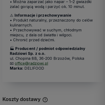
• Można zaparzać jako napar – 1–2 gwiazdki
zalać gorącą wodą i parzyć ok. 10 minut.
⚠️
Informacje i przechowywanie
• Produkt naturalny, przeznaczony do celów
kulinarnych.
• Przechowywać w suchym, chłodnym
miejscu, z dala od światła i wilgoci.
• Chronić przed dziećmi.
🏭
Producent / podmiot odpowiedzialny
Radziowi Sp. z o.o.
ul. Chopina 8B, 36-200 Brzozów, Polska
📧
office@radziowi.pl
Marka:
DELIFOOD
Koszty dostawy
Cena nie zawiera ewentualnych kosztów płatności