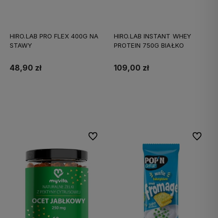
HIRO.LAB PRO FLEX 400G NA
HIRO.LAB INSTANT WHEY
STAWY
PROTEIN 750G BIAŁKO
48,90 zł
109,00 zł
Do koszyka
Do koszyka
Do ulubionych
Do ulubi