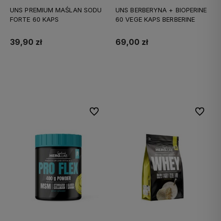
UNS PREMIUM MAŚLAN SODU
UNS BERBERYNA + BIOPERINE
FORTE 60 KAPS
60 VEGE KAPS BERBERINE
39,90 zł
69,00 zł
Do koszyka
Do koszyka
Do ulubionych
Do ulubi