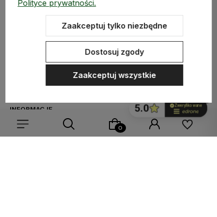
Polityce prywatności.
Zaakceptuj tylko niezbędne
ZAKUPY
Dostosuj zgody
MEDIA SPOŁECZNOŚCIOWE
Zaakceptuj wszystkie
MOJE KONTO
INFORMACJE
Wybierz coś dla siebie z naszej aktualnej oferty lub zaloguj
się, aby przywrócić dodane produkty do listy z poprzedniej
Sklep internetowy Shoper.pl
Szablon Shoper Modern 3.0™
od
sesji.
GrowCommerce