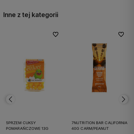
Inne z tej kategorii
bionych
bionych
Do ulubionych
Do ulubionych
Do ulubi
Do ulubi
7NUTRITION BAR CALIFORNIA
7NUTRITION BAR DUBAI 40G
40G CARM/PEANUT
PISTACHIO