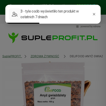
Darmowa wysyłka od 129zł!! Sprawdź nasze:
PROMOCJE
BESTSELLERY
NOWOŚCI
535114318
sklep@supleprofit.pl
SuplePROFIT
ZDROWA ŻYWNOŚĆ
DELIFOOD ANYŻ GWIAZDZ