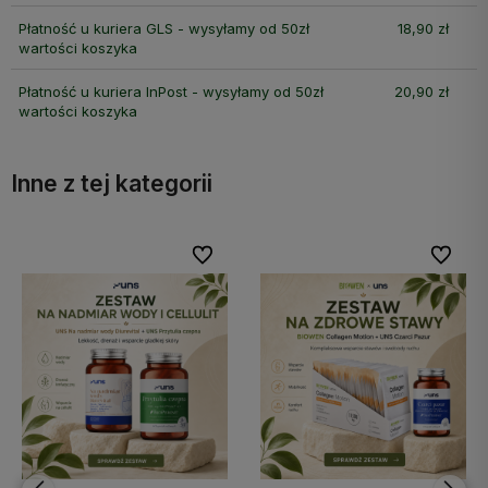
Płatność u kuriera GLS - wysyłamy od 50zł
18,90 zł
wartości koszyka
Płatność u kuriera InPost - wysyłamy od 50zł
20,90 zł
wartości koszyka
Inne z tej kategorii
bionych
bionych
Do ulubionych
Do ulubionych
Do ulubi
Do ulubi