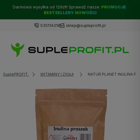
Darmowa wysyłka od 129zł!! Sprawdź nasze:
PROMOCJE
BESTSELLERY
NOWOŚCI
535114318
sklep@supleprofit.pl
SuplePROFIT
WITAMINY I ZIOŁA
NATUR PLANET INULINA PR