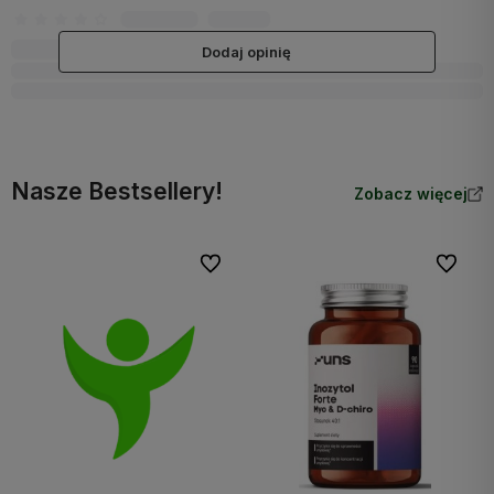
Dodaj opinię
Nasze Bestsellery!
Zobacz więcej
Do ulubionych
Do ulubi