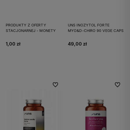
PRODUKTY Z OFERTY
UNS INOZYTOL FORTE
STACJONARNEJ - MONETY
MYO&D-CHIRO 90 VEGE CAPS
1,00 zł
49,00 zł
Do koszyka
Do koszyka
Do ulubionych
Do ulubi