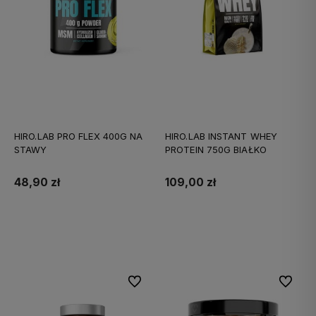
HIRO.LAB PRO FLEX 400G NA
HIRO.LAB INSTANT WHEY
STAWY
PROTEIN 750G BIAŁKO
48,90 zł
109,00 zł
Do koszyka
Do koszyka
Do ulubionych
Do ulubi