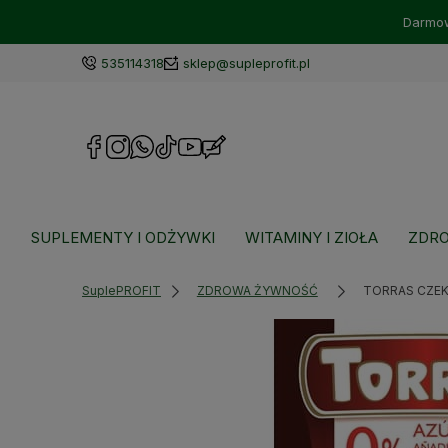
Darmow
535114318
sklep@supleprofit.pl
SUPLEMENTY I ODŻYWKI
WITAMINY I ZIOŁA
ZDRO
SuplePROFIT
ZDROWA ŻYWNOŚĆ
TORRAS CZEK