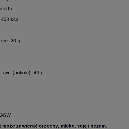
duktu:
/453 kcal
one: 20 g
owe (poliole): 43 g
 SGGW
t może zawierać orzechy, mleko, soję i sezam.