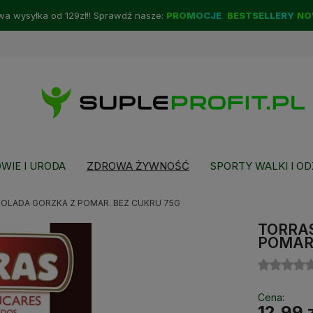
a wysyłka od 129zł!! Sprawdź nasze:
PROMOCJE
BESTSELLERY
NO
WIE I URODA
ZDROWA ŻYWNOŚĆ
SPORTY WALKI I OD
OLADA GORZKA Z POMAR. BEZ CUKRU 75G
TORRA
POMAR.
Cena:
12,99 