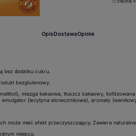
zapytaj o
Opis
Dostawa
Opinie
ą bez dodatku cukru.
rodukt bezglutenowy.
(maltitol), miazga kakaowa, tłuszcz kakaowy, liofilizowan
emulgator (lecytyna słonecznikowa), aromaty (waniliowy
ch może mieć efekt przeczyszczający. Zawiera naturalne
dnym miejscu.