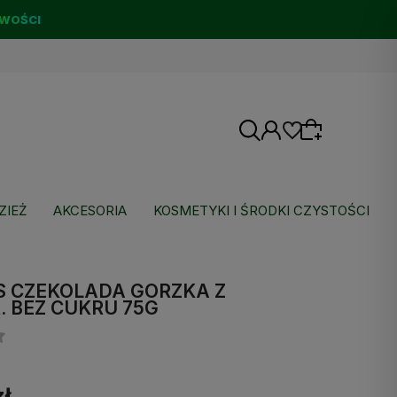
WOŚCI
ZIEŻ
AKCESORIA
KOSMETYKI I ŚRODKI CZYSTOŚCI
Wybierz coś dla siebie z naszej aktualnej
oferty lub zaloguj się, aby przywrócić dodane
S CZEKOLADA GORZKA Z
produkty do listy z poprzedniej sesji.
 BEZ CUKRU 75G
zł