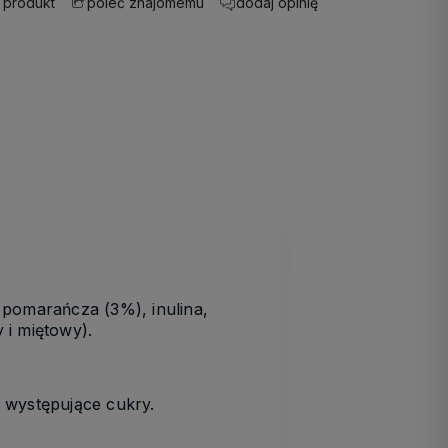
 produkt
dodaj opinię
poleć znajomemu
a pomarańcza (3%), inulina,
 i miętowy).
 występujące cukry.