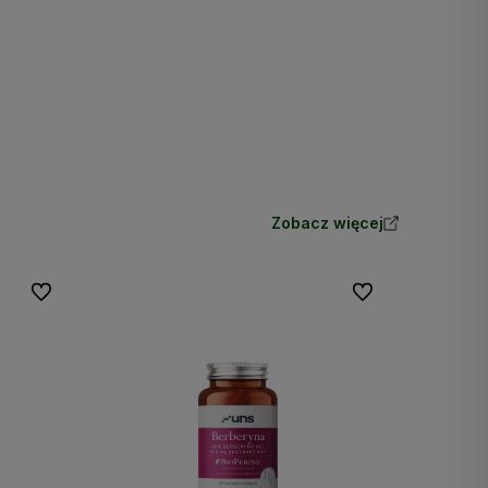
Zobacz więcej
Do ulubionych
Do ulubionych