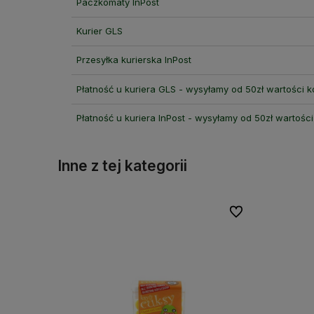
Paczkomaty InPost
Kurier GLS
Przesyłka kurierska InPost
Płatność u kuriera GLS - wysyłamy od 50zł wartości 
Płatność u kuriera InPost - wysyłamy od 50zł wartośc
Inne z tej kategorii
Do ulubionych
Do ulubionych
Do ulubionych
Do ulubionych