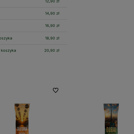
12,90 zł
14,90 zł
16,90 zł
koszyka
18,90 zł
i koszyka
20,90 zł
Do ulubionych
Do ulubionych