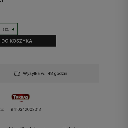
szt.
+
DO KOSZYKA
Wysyłka w:
48 godzin
u:
8410342002013