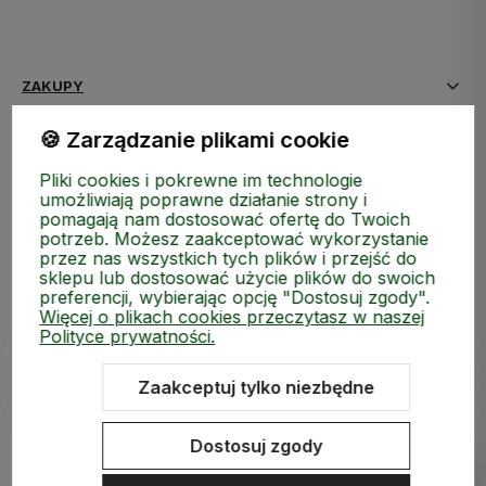
polityce prywatności
ZAKUPY
🍪 Zarządzanie plikami cookie
MEDIA SPOŁECZNOŚCIOWE
Pliki cookies i pokrewne im technologie
MOJE KONTO
umożliwiają poprawne działanie strony i
pomagają nam dostosować ofertę do Twoich
potrzeb. Możesz zaakceptować wykorzystanie
INFORMACJE
przez nas wszystkich tych plików i przejść do
sklepu lub dostosować użycie plików do swoich
preferencji, wybierając opcję "Dostosuj zgody".
Więcej o plikach cookies przeczytasz w naszej
Polityce prywatności.
Zaakceptuj tylko niezbędne
Sklep internetowy Shoper.pl
Szablon Shoper Modern 3.0™
od
GrowCommerce
Dostosuj zgody