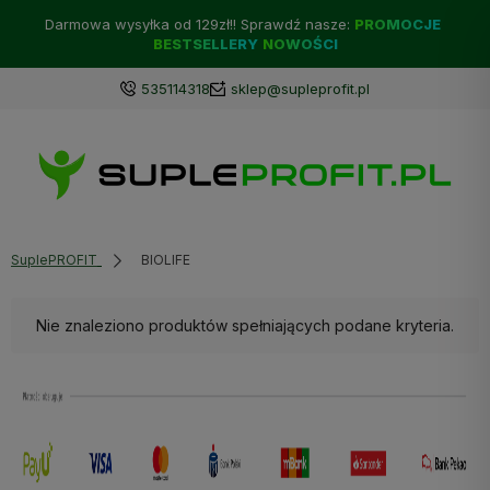
Darmowa wysyłka od 129zł!! Sprawdź nasze:
PROMOCJE
BESTSELLERY
NOWOŚCI
535114318
sklep@supleprofit.pl
SuplePROFIT
BIOLIFE
Nie znaleziono produktów spełniających podane kryteria.