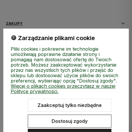
polityce prywatności
ZAKUPY
🍪 Zarządzanie plikami cookie
MEDIA SPOŁECZNOŚCIOWE
Pliki cookies i pokrewne im technologie
MOJE KONTO
umożliwiają poprawne działanie strony i
pomagają nam dostosować ofertę do Twoich
potrzeb. Możesz zaakceptować wykorzystanie
INFORMACJE
przez nas wszystkich tych plików i przejść do
sklepu lub dostosować użycie plików do swoich
preferencji, wybierając opcję "Dostosuj zgody".
Więcej o plikach cookies przeczytasz w naszej
Polityce prywatności.
Zaakceptuj tylko niezbędne
Sklep internetowy Shoper.pl
Szablon Shoper Modern 3.0™
od
GrowCommerce
Dostosuj zgody