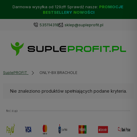
Darmowa wysyłka od 129zł!! Sprawdź nasze:
PROMOCJE
BESTSELLERY
NOWOŚCI
535114318
sklep@supleprofit.pl
SuplePROFIT
ONLY-BX BRACHOLE
Nie znaleziono produktów spełniających podane kryteria.