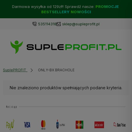
Darmowa wysyłka od 129zł!! Sprawdź nasze:
PROMOCJE
BESTSELLERY
NOWOŚCI
535114318
sklep@supleprofit.pl
SuplePROFIT
ONLY-BX BRACHOLE
Nie znaleziono produktów spełniających podane kryteria.