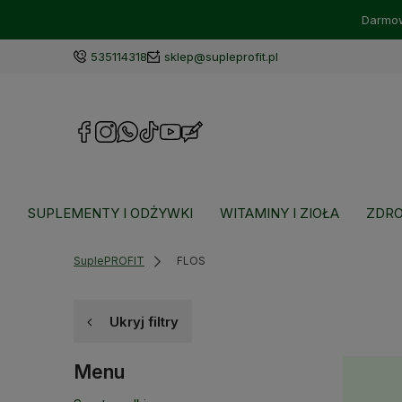
Darmow
535114318
sklep@supleprofit.pl
SUPLEMENTY I ODŻYWKI
WITAMINY I ZIOŁA
ZDRO
SuplePROFIT
FLOS
Ukryj filtry
Menu