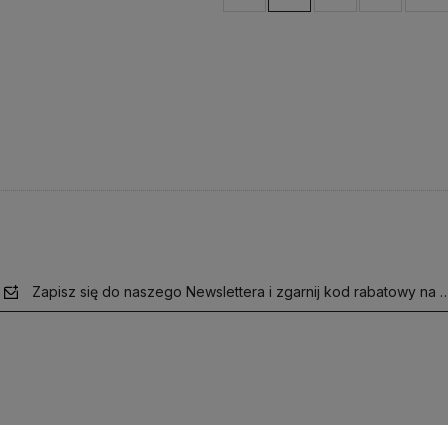
Zapisz się do naszego Newslettera i zgarnij kod rabatowy na 
polityce