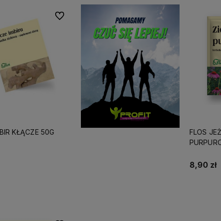
Do ulubionych
BIR KŁĄCZE 50G
FLOS JE
PURPUR
8,90 zł
Do koszyka