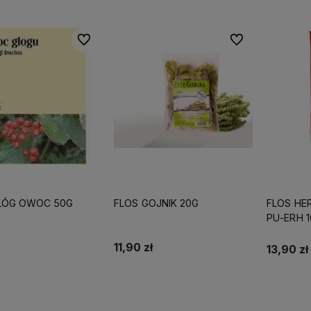
Do ulubionych
Do ulubionych
ŁÓG OWOC 50G
FLOS GOJNIK 20G
FLOS HE
PU-ERH 
11,90 zł
13,90 zł
Do koszyka
Do koszyka