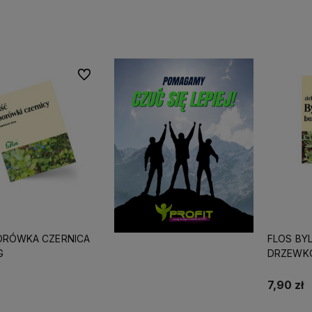
Do koszyka
Do koszyka
Do ulubionych
ORÓWKA CZERNICA
FLOS BY
G
DRZEWK
7,90 zł