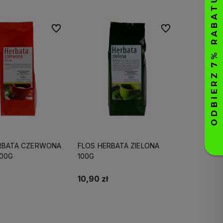
Do ulubionych
Do ulubionych
RBATA CZERWONA
FLOS HERBATA ZIELONA
100G
100G
10,90 zł
Do koszyka
Do koszyka