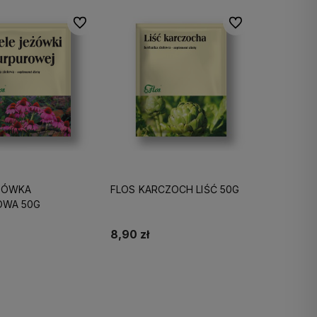
Do ulubionych
Do ulubionych
ŻÓWKA
FLOS KARCZOCH LIŚĆ 50G
OWA 50G
8,90 zł
Do koszyka
Do koszyka