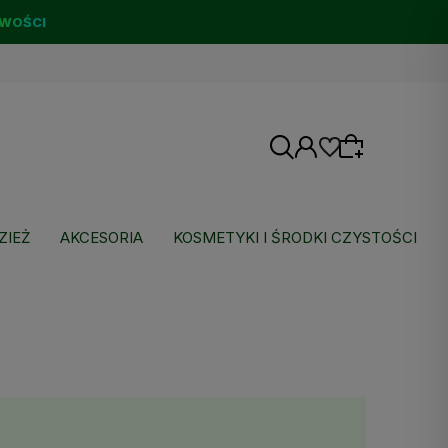
WOŚCI
ZIEŻ
AKCESORIA
KOSMETYKI I ŚRODKI CZYSTOŚCI
Wybierz coś dla siebie z naszej aktualnej
oferty lub zaloguj się, aby przywrócić dodane
produkty do listy z poprzedniej sesji.