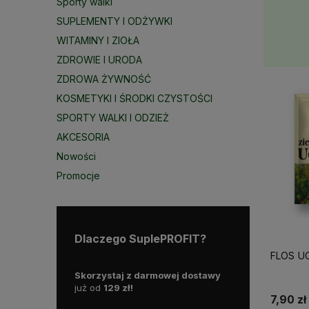
Sporty walki
SUPLEMENTY I ODŻYWKI
WITAMINY I ZIOŁA
ZDROWIE I URODA
ZDROWA ŻYWNOŚĆ
KOSMETYKI I ŚRODKI CZYSTOŚCI
SPORTY WALKI I ODZIEŻ
AKCESORIA
Nowości
Promocje
Dlaczego SuplePROFIT?
FL
rodukty są
Skorzystaj z darmowej dostawy
Działamy od 2015
dlatego możesz
już od
129 zł!
już blisko
10 lat 
7,90 zł
sową dostawę!
polskim rynku.