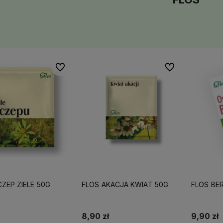
Do ulubionych
Do ulubionych
OS UCZEP ZIELE 50G
FLOS AKACJA KWIAT 50G
FLOS BE
 roku, mamy więc
Wszystkie nasze produkty są
doświadczenia na
dostępne od ręki,
dlatego możesz
8,90 zł
9,90 zł
liczyć na ekspresową dostawę!