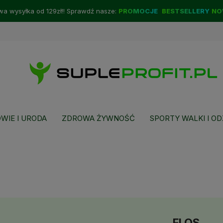
a wysyłka od 129zł!! Sprawdź nasze:
PROMOCJE
BESTSELLERY
NO
WIE I URODA
ZDROWA ŻYWNOŚĆ
SPORTY WALKI I OD
FLOS