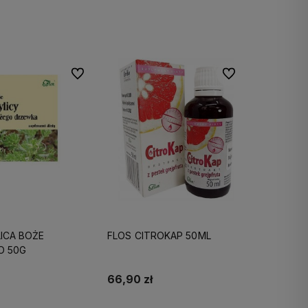
Do koszyka
Do koszyka
Do ulubionych
Do ulubionych
LICA BOŻE
FLOS CITROKAP 50ML
O 50G
66,90 zł