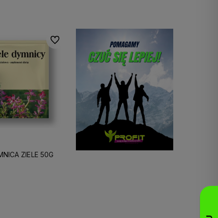
Do koszyka
Do koszyka
Do ulubionych
NICA ZIELE 50G
Do koszyka