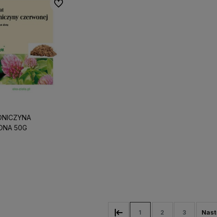
Do ulubionych
ONICZYNA
ONA 50G
Do koszyka
1
2
3