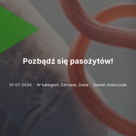
Pozbądź się pasożytów!
01-07-2024
·
W kategorii:
Zdrowie,
Dieta
·
Daniel Ambroziak