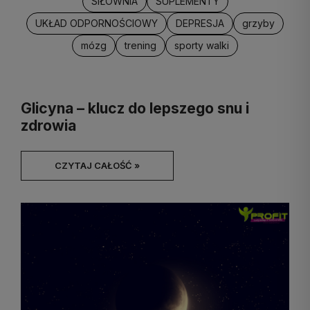
SIŁOWNIA
SUPLEMENTY
UKŁAD ODPORNOŚCIOWY
DEPRESJA
grzyby
mózg
trening
sporty walki
Glicyna – klucz do lepszego snu i
zdrowia
CZYTAJ CAŁOŚĆ »