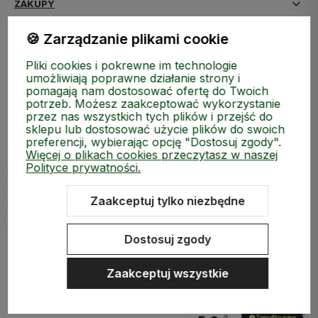
ZAKUPY
🍪 Zarządzanie plikami cookie
MEDIA SPOŁECZNOŚCIOWE
Pliki cookies i pokrewne im technologie
MOJE KONTO
umożliwiają poprawne działanie strony i
pomagają nam dostosować ofertę do Twoich
potrzeb. Możesz zaakceptować wykorzystanie
INFORMACJE
przez nas wszystkich tych plików i przejść do
sklepu lub dostosować użycie plików do swoich
preferencji, wybierając opcję "Dostosuj zgody".
Więcej o plikach cookies przeczytasz w naszej
Polityce prywatności.
Zaakceptuj tylko niezbędne
Sklep internetowy Shoper.pl
Szablon Shoper Modern 3.0™
od
GrowCommerce
Dostosuj zgody
Zaakceptuj wszystkie