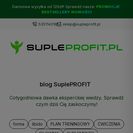
Darmowa wysyłka od 129zł!! Sprawdź nasze:
PROMOCJE
BESTSELLERY
NOWOŚCI
535114318
sklep@supleprofit.pl
blog SuplePROFIT
Cotygodniowa dawka eksperckiej wiedzy. Sprawdź
czym dziś Cię zaskoczymy!
forma
libido
PLAN TRENINGOWY
ĆWICZENIA