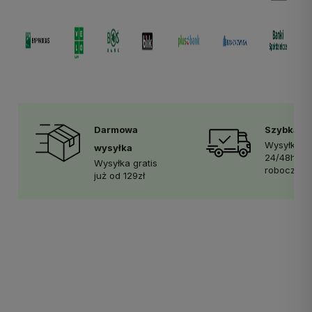
Darmowa
Szybka d
Wysyłka w
wysyłka
24/48h w 
Wysyłka gratis
robocze
już od 129zł