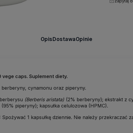
zapytaj o
Opis
Dostawa
Opinie
 vege caps. Suplement diety.
e berberyny, cynamonu oraz piperyny.
 berberysu
(Berberis aristata)
(2% berberyny); ekstrakt z c
)
(95% piperyny); kapsułka celulozowa (HPMC).
:
Spożywać 1 kapsułkę dziennie. Nie należy przekraczać zal