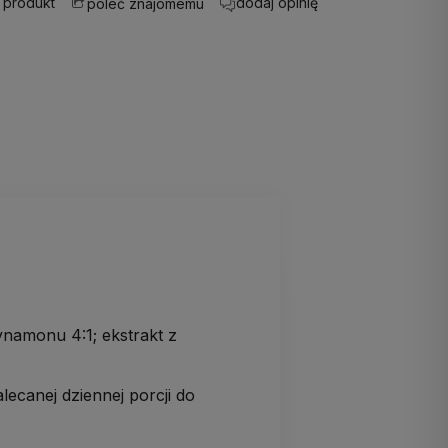
 produkt
dodaj opinię
poleć znajomemu
ynamonu 4:1; ekstrakt z
ecanej dziennej porcji do