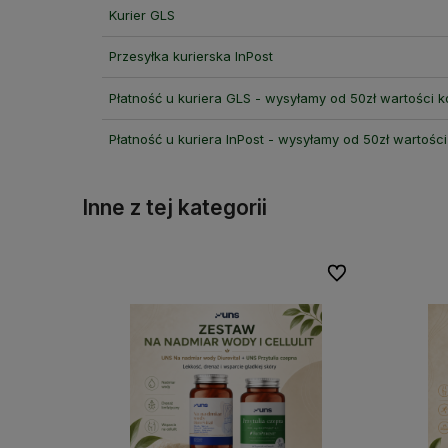
Kurier GLS
Przesyłka kurierska InPost
Płatność u kuriera GLS - wysyłamy od 50zł wartości 
Płatność u kuriera InPost - wysyłamy od 50zł wartośc
Inne z tej kategorii
Do ulubionych
Do ulubionych
Do ulubionych
Do ulubionych