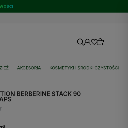
WOŚCI
ZIEŻ
AKCESORIA
KOSMETYKI I ŚRODKI CZYSTOŚCI
Wybierz coś dla siebie z naszej aktualnej
oferty lub zaloguj się, aby przywrócić dodane
TION BERBERINE STACK 90
produkty do listy z poprzedniej sesji.
CAPS
zł