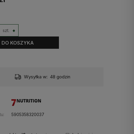
szt.
+
DO KOSZYKA
Wysyłka w:
48 godzin
u:
5905358320037