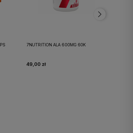
APS
7NUTRITION ALA 600MG 60K
7NUTRIT
100VCA
49,00 zł
59,00 z
Do koszyka