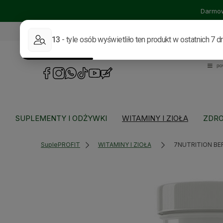
Darmow
535114318
sklep@supleprofit.pl
SUPLEMENTY I ODŻYWKI
WITAMINY I ZIOŁA
ZDRO
SuplePROFIT
WITAMINY I ZIOŁA
7NUTRITION BE