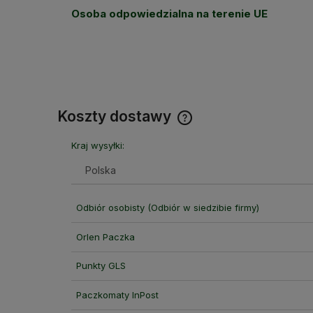
Osoba odpowiedzialna na terenie UE
Koszty dostawy
Kraj wysyłki:
Cena nie zawiera ewentual
kosztów płatności
Odbiór osobisty
(Odbiór w siedzibie firmy)
Orlen Paczka
Punkty GLS
Paczkomaty InPost