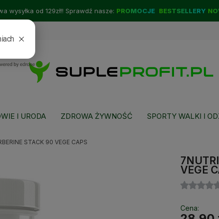
a wysyłka od 129zł!! Sprawdź nasze:
PROMOCJE
BESTSELLERY
NO
WIE I URODA
ZDROWA ŻYWNOŚĆ
SPORTY WALKI I OD
RBERINE STACK 90 VEGE CAPS
7NUTRI
VEGE 
Cena:
28,90 