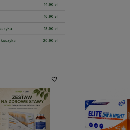
14,90 zł
16,90 zł
koszyka
18,90 zł
i koszyka
20,90 zł
Do ulubionych
Do ulubionych