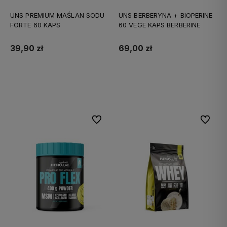
UNS PREMIUM MAŚLAN SODU
UNS BERBERYNA + BIOPERINE
FORTE 60 KAPS
60 VEGE KAPS BERBERINE
39,90 zł
69,00 zł
Do koszyka
Do koszyka
Do ulubionych
Do ulubi