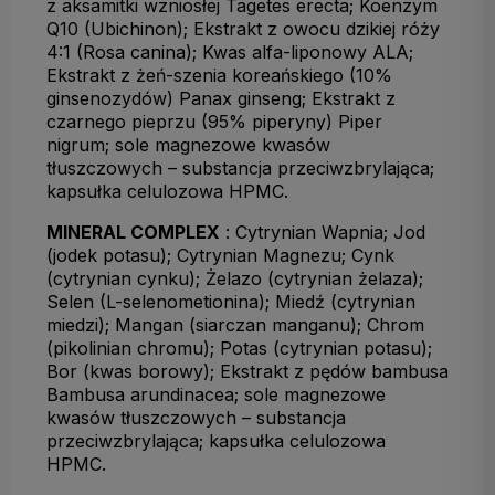
z aksamitki wzniosłej Tagetes erecta; Koenzym
Q10 (Ubichinon); Ekstrakt z owocu dzikiej róży
4:1 (Rosa canina); Kwas alfa-liponowy ALA;
Ekstrakt z żeń-szenia koreańskiego (10%
ginsenozydów) Panax ginseng; Ekstrakt z
czarnego pieprzu (95% piperyny) Piper
nigrum; sole magnezowe kwasów
tłuszczowych – substancja przeciwzbrylająca;
kapsułka celulozowa HPMC.
MINERAL COMPLEX
: Cytrynian Wapnia; Jod
(jodek potasu); Cytrynian Magnezu; Cynk
(cytrynian cynku); Żelazo (cytrynian żelaza);
Selen (L-selenometionina); Miedź (cytrynian
miedzi); Mangan (siarczan manganu); Chrom
(pikolinian chromu); Potas (cytrynian potasu);
Bor (kwas borowy); Ekstrakt z pędów bambusa
Bambusa arundinacea; sole magnezowe
kwasów tłuszczowych – substancja
przeciwzbrylająca; kapsułka celulozowa
HPMC.