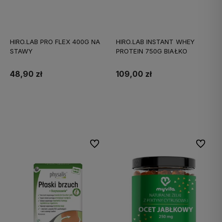
HIRO.LAB PRO FLEX 400G NA
HIRO.LAB INSTANT WHEY
STAWY
PROTEIN 750G BIAŁKO
48,90 zł
109,00 zł
Do koszyka
Do koszyka
Do ulubionych
Do ulubi