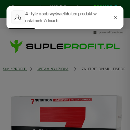
Darmowa wysyłka od 129zł!! Sprawdź nasze:
PROMOCJE
BESTSELLERY
NOWOŚCI
535114318
sklep@supleprofit.pl
SuplePROFIT
WITAMINY I ZIOŁA
7NUTRITION MULTISPORT 