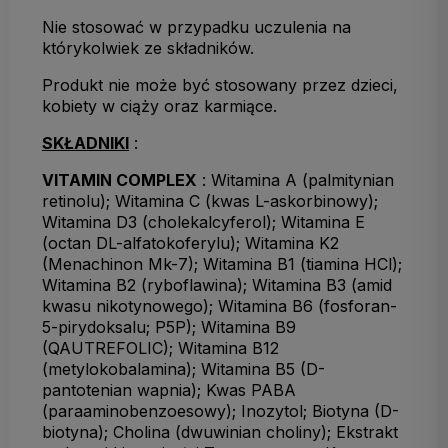
Nie stosować w przypadku uczulenia na
którykolwiek ze składników.
Produkt nie może być stosowany przez dzieci,
kobiety w ciąży oraz karmiące.
SKŁADNIKI
:
VITAMIN COMPLEX
: Witamina A (palmitynian
retinolu); Witamina C (kwas L-askorbinowy);
Witamina D3 (cholekalcyferol); Witamina E
(octan DL-alfatokoferylu); Witamina K2
(Menachinon Mk-7); Witamina B1 (tiamina HCl);
Witamina B2 (ryboflawina); Witamina B3 (amid
kwasu nikotynowego); Witamina B6 (fosforan-
5-pirydoksalu; P5P); Witamina B9
(QAUTREFOLIC); Witamina B12
(metylokobalamina); Witamina B5 (D-
pantotenian wapnia); Kwas PABA
(paraaminobenzoesowy); Inozytol; Biotyna (D-
biotyna); Cholina (dwuwinian choliny); Ekstrakt