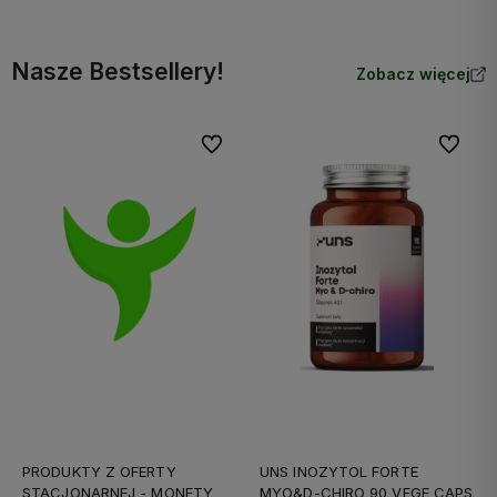
Nasze Bestsellery!
Zobacz więcej
Do ulubionych
Do ulubi
PRODUKTY Z OFERTY
UNS INOZYTOL FORTE
STACJONARNEJ - MONETY
MYO&D-CHIRO 90 VEGE CAPS