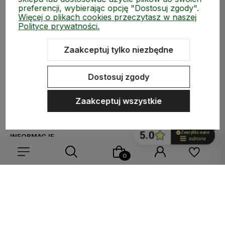
preferencji, wybierając opcję "Dostosuj zgody".
Więcej o plikach cookies przeczytasz w naszej
Polityce prywatności.
Zaakceptuj tylko niezbędne
ZAKUPY
Dostosuj zgody
MEDIA SPOŁECZNOŚCIOWE
Zaakceptuj wszystkie
MOJE KONTO
INFORMACJE
Wybierz coś dla siebie z naszej aktualnej oferty lub zaloguj
się, aby przywrócić dodane produkty do listy z poprzedniej
Sklep internetowy Shoper.pl
Szablon Shoper Modern 3.0™
od
sesji.
GrowCommerce