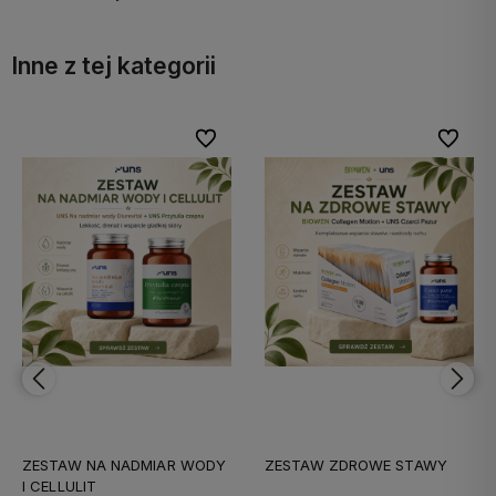
Inne z tej kategorii
bionych
bionych
Do ulubionych
Do ulubionych
Do ulubi
Do ulubi
ZESTAW NA NADMIAR WODY
ZESTAW ZDROWE STAWY
I CELLULIT