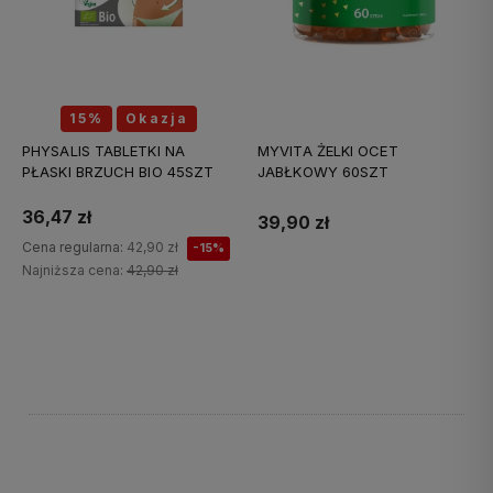
15%
Okazja
PHYSALIS TABLETKI NA
MYVITA ŻELKI OCET
PŁASKI BRZUCH BIO 45SZT
JABŁKOWY 60SZT
36,47 zł
39,90 zł
Cena regularna:
42,90 zł
-15%
Najniższa cena:
42,90 zł
Do koszyka
Do koszyka