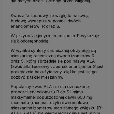
dla małych dzieci. Chronić przed wilgocią.
Kwas alfa liponowy ze względu na swoją
budowę występuje w postaci dwóch
enancjomerów R oraz S.
W przyrodzie jedynie enencjomer R wykazuje
się biodostępnością.
W wyniku syntezy chemicznej otrzymuję się
mieszaninę racemiczną dwóch izomerów R
oraz S, którą sprzedaje się pod nazwą ALA
(kwas alfa liponowy). Jednak enancjomer S jest
praktycznie bezużyteczny, ciężko jest się go
pozbyć z takiej mieszaniny.
Popularny kwas ALA nie ma oznaczonej
proporcji enancjomeru R do S i mimo
maksymalnej dopuszczonej dawki 600 mg
racematu (racemat, czyli równomolowa
mieszanina izomerów tego samego związku (R-
ALA i S-ALA) nie wiemy jednak jaka jest w nim