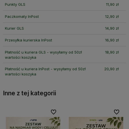
Punkty GLS
11,90 zł
Paczkomaty InPost
12,90 zł
Kurier GLS
14,90 zł
Przesyłka kurierska InPost
16,90 zł
Płatność u kuriera GLS - wysyłamy od 50zł
18,90 zł
wartości koszyka
Płatność u kuriera InPost - wysyłamy od 50zł
20,90 zł
wartości koszyka
Inne z tej kategorii
bionych
bionych
Do ulubionych
Do ulubionych
Do ulubi
Do ulubi