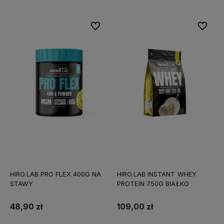
Do ulubionych
Do ulubi
HIRO.LAB PRO FLEX 400G NA
HIRO.LAB INSTANT WHEY
STAWY
PROTEIN 750G BIAŁKO
48,90 zł
109,00 zł