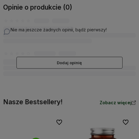
Opinie o produkcie (0)
Nie ma jeszcze żadnych opinii, bądź pierwszy!
Dodaj opinię
Nasze Bestsellery!
Zobacz więcej
Do ulubionych
Do ulubi