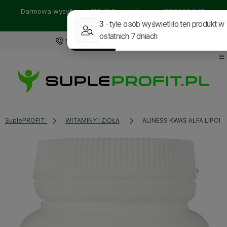
Darmowa wysyłka od 129zł!! Sprawdź nasze:
PROMOCJE
BESTSELLERY
NOWOŚCI
535114318
sklep@supleprofit.pl
SuplePROFIT
WITAMINY I ZIOŁA
ALINESS KWAS ALFA LIPON