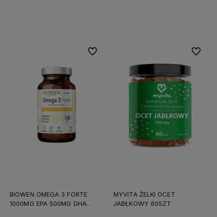
Do koszyka
Do koszyka
Do ulubionych
Do ulubi
BIOWEN OMEGA 3 FORTE
MYVITA ŻELKI OCET
1000MG EPA 500MG DHA
JABŁKOWY 60SZT
90KAPS