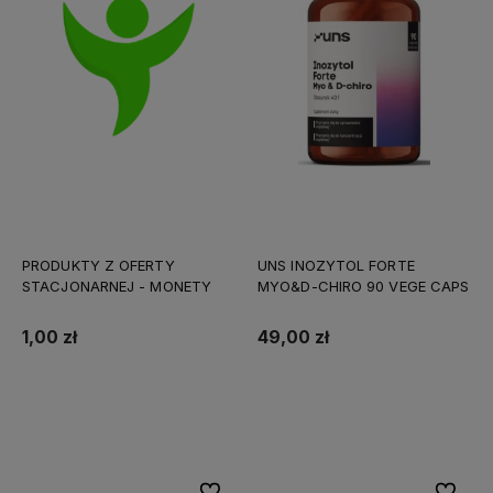
PRODUKTY Z OFERTY
UNS INOZYTOL FORTE
STACJONARNEJ - MONETY
MYO&D-CHIRO 90 VEGE CAPS
1,00 zł
49,00 zł
Do koszyka
Do koszyka
Do ulubionych
Do ulubi