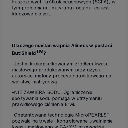
tłuszczowych krótkołańcuchowych (SCFA), w
tym propionianu, butyranu i octanu, co jest
kluczowe dla jelit.
Dlaczego maślan wapnia Aliness w postaci
TM
ButiShield
?
-Jest mikrokapsułkowanym źródłem kwasu
masłowego produkowanym przy użyciu
autorskiej metody procesu natryskowego na
warstwę matrycową
-NIE ZAWIERA SODU. Ograniczenie
spożywania sodu pomaga w utrzymaniu
prawidłowego ciśnienia krwi.
-Opatentowana technologia MicroPEARLS™
pozwala na trwałe i kontrolowane uwalnianie
kwasu masłowego w CAŁYM przewodzie