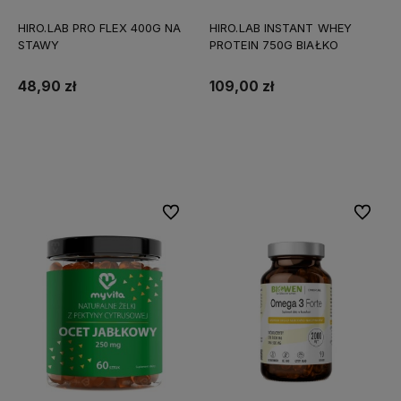
HIRO.LAB PRO FLEX 400G NA
HIRO.LAB INSTANT WHEY
STAWY
PROTEIN 750G BIAŁKO
48,90 zł
109,00 zł
Do koszyka
Do koszyka
Do ulubionych
Do ulubi