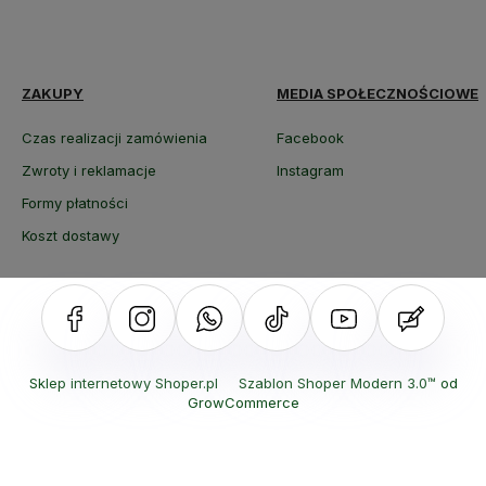
ZAKUPY
MEDIA SPOŁECZNOŚCIOWE
Czas realizacji zamówienia
Facebook
Zwroty i reklamacje
Instagram
Formy płatności
Koszt dostawy
Sklep internetowy Shoper.pl
Szablon Shoper Modern 3.0™
od
GrowCommerce