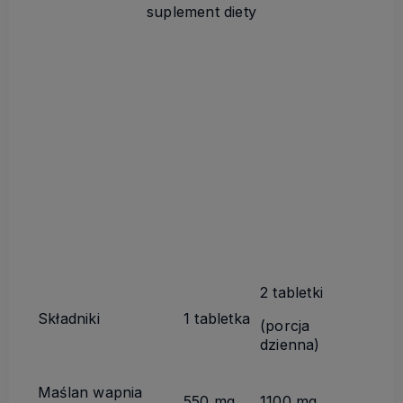
suplement diety
2 tabletki
Składniki
1 tabletka
(porcja
dzienna)
Maślan wapnia
550 mg
1100 mg