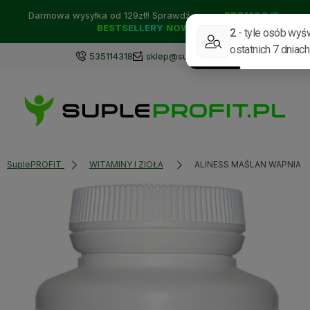
Darmowa wysyłka od 129zł!! Sprawdź nasze:
PROMOCJE
BESTSELLERY
NOWOŚCI
535114318
sklep@supleprofit.pl
SuplePROFIT
WITAMINY I ZIOŁA
ALINESS MAŚLAN WAPNIA 5