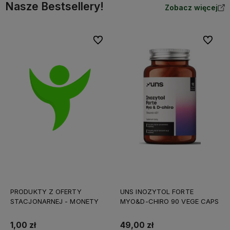
Nasze Bestsellery!
Zobacz więcej
Do ulubionych
Do ulubi
PRODUKTY Z OFERTY
UNS INOZYTOL FORTE
STACJONARNEJ - MONETY
MYO&D-CHIRO 90 VEGE CAPS
1,00 zł
49,00 zł