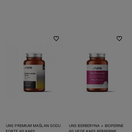
Do koszyka
Do koszyka
Do ulubionych
Do ulubi
UNS PREMIUM MAŚLAN SODU
UNS BERBERYNA + BIOPERINE
FORTE 60 KAPS
60 VEGE KAPS BERBERINE