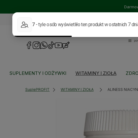
Darmow
535114318
sklep@supleprofit.pl
SUPLEMENTY I ODŻYWKI
WITAMINY I ZIOŁA
ZDRO
SuplePROFIT
WITAMINY I ZIOŁA
ALINESS NIACYN