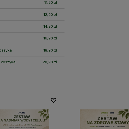
11,90 zł
12,90 zł
14,90 zł
16,90 zł
koszyka
18,90 zł
i koszyka
20,90 zł
Do ulubionych
Do ulubionych