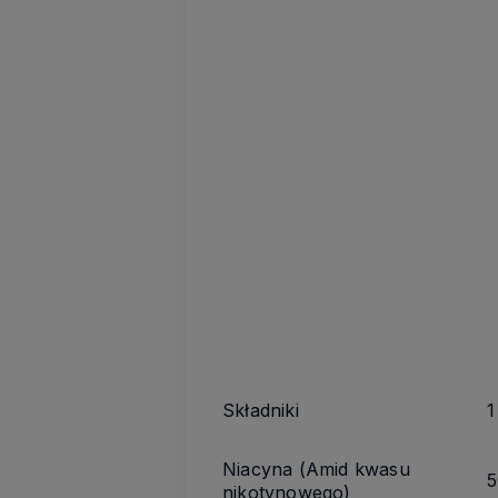
Składniki
1
Niacyna (Amid kwasu
5
nikotynowego)