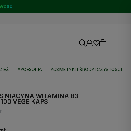
WOŚCI
ZIEŻ
AKCESORIA
KOSMETYKI I ŚRODKI CZYSTOŚCI
Wybierz coś dla siebie z naszej aktualnej
oferty lub zaloguj się, aby przywrócić dodane
S NIACYNA WITAMINA B3
produkty do listy z poprzedniej sesji.
100 VEGE KAPS
zł