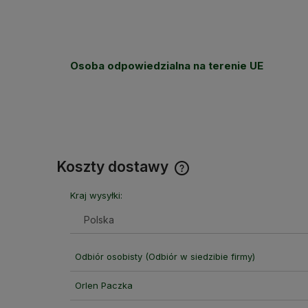
Osoba odpowiedzialna na terenie UE
Koszty dostawy
Kraj wysyłki:
Cena nie zawiera ewentual
kosztów płatności
Odbiór osobisty
(Odbiór w siedzibie firmy)
Orlen Paczka