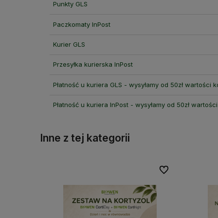
Punkty GLS
Paczkomaty InPost
Kurier GLS
Przesyłka kurierska InPost
Płatność u kuriera GLS - wysyłamy od 50zł wartości 
Płatność u kuriera InPost - wysyłamy od 50zł wartośc
Inne z tej kategorii
Do ulubionych
Do ulubionych
Do ulubionych
Do ulubionych