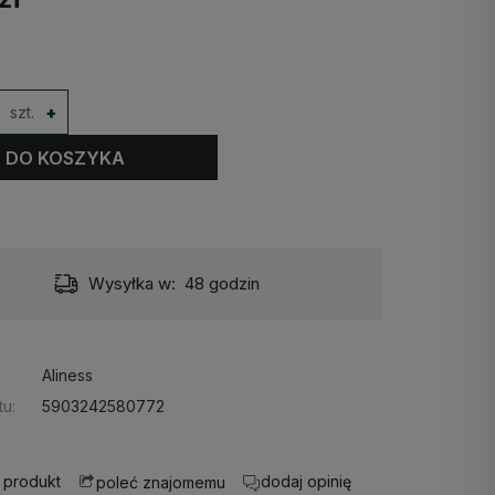
szt.
+
DO KOSZYKA
Wysyłka w:
48 godzin
Aliness
u:
5903242580772
 produkt
dodaj opinię
poleć znajomemu