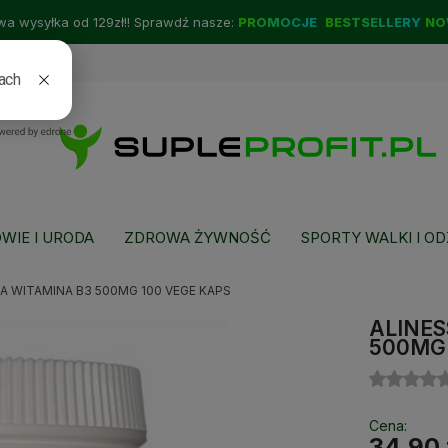
a wysyłka od 129zł!! Sprawdź nasze:
PROMOCJE
BESTSELLERY
NO
WIE I URODA
ZDROWA ŻYWNOŚĆ
SPORTY WALKI I OD
A WITAMINA B3 500MG 100 VEGE KAPS
ALINES
500MG 
Cena:
34,90 