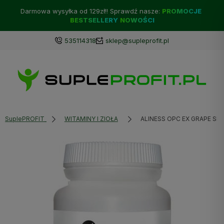
Darmowa wysyłka od 129zł!! Sprawdź nasze:
PROMOCJE
BESTSELLERY
NOWOŚCI
535114318
sklep@supleprofit.pl
SuplePROFIT
WITAMINY I ZIOŁA
ALINESS OPC EX GRAPE SE