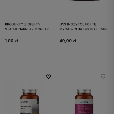
PRODUKTY Z OFERTY
UNS INOZYTOL FORTE
STACJONARNEJ - MONETY
MYO&D-CHIRO 90 VEGE CAPS
1,00 zł
49,00 zł
Do koszyka
Do koszyka
Do ulubionych
Do ulubi