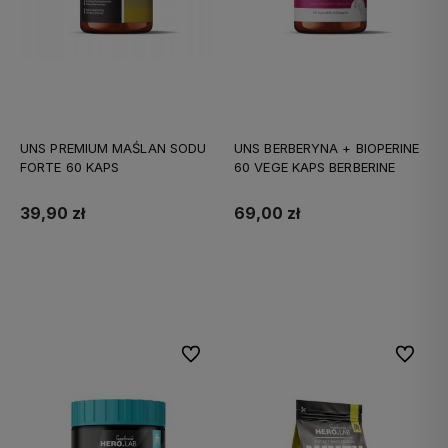
UNS PREMIUM MAŚLAN SODU
UNS BERBERYNA + BIOPERINE
FORTE 60 KAPS
60 VEGE KAPS BERBERINE
39,90 zł
69,00 zł
Do koszyka
Do koszyka
Do ulubionych
Do ulubi