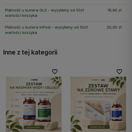
Płatność u kuriera GLS - wysyłamy od 50zł
18,90 zł
wartości koszyka
Płatność u kuriera InPost - wysyłamy od 50zł
20,90 zł
wartości koszyka
Inne z tej kategorii
bionych
bionych
Do ulubionych
Do ulubionych
Do ulubi
Do ulubi