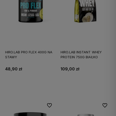
HIRO.LAB PRO FLEX 400G NA
HIRO.LAB INSTANT WHEY
STAWY
PROTEIN 750G BIAŁKO
48,90 zł
109,00 zł
Do koszyka
Do koszyka
Do ulubionych
Do ulubi