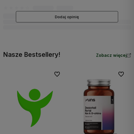
Dodaj opinię
Nasze Bestsellery!
Zobacz więcej
Do ulubionych
Do ulubi