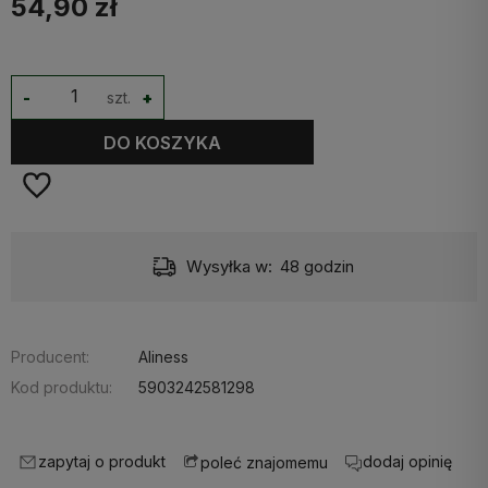
54,90 zł
-
szt.
+
DO KOSZYKA
Wysyłka w:
48 godzin
Producent:
Aliness
Kod produktu:
5903242581298
zapytaj o produkt
dodaj opinię
poleć znajomemu