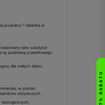
ia produktu:
1
tabletk
a
w
 stosowany jako substytut
ia są podstawą prawidłowego
pny dla małych dzieci.
 minerały, w postaci
kładników odżywczych.
 ekologicznych,