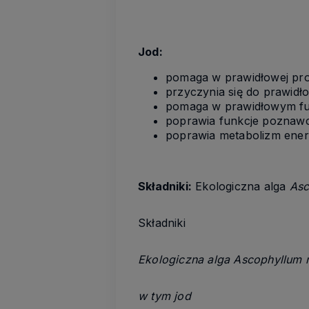
Jod
:
pomaga w prawidłowej pr
przyczynia się do prawid
pomaga w prawidłowym f
p
oprawia f
unkcje poznaw
poprawia metabolizm ene
Składniki:
Ekologiczn
a alga
Asc
Składniki
Ekologiczna alga Ascophyllum
w tym
jod