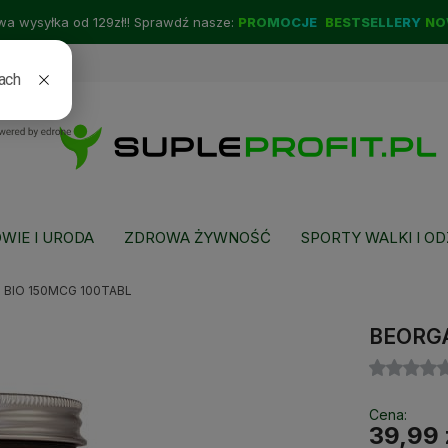
a wysyłka od 129zł!! Sprawdź nasze:
PROMOCJE
BESTSELLERY
NO
WIE I URODA
ZDROWA ŻYWNOŚĆ
SPORTY WALKI I OD
 BIO 150MCG 100TABL
BEORGA
Cena:
39,99 