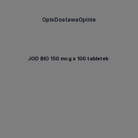
Opis
Dostawa
Opinie
JOD
BIO
1
5
0
mcg
x 100 tabletek