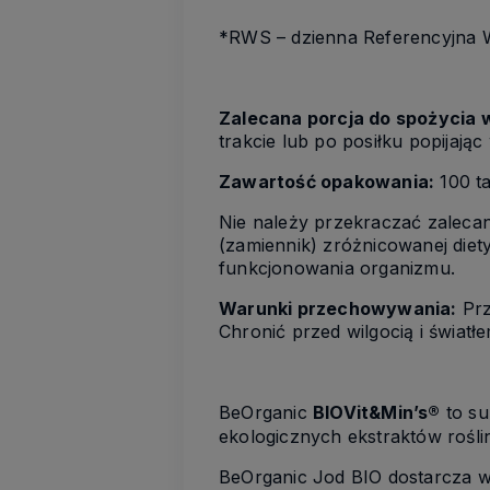
*RWS – dzienna Referencyjna Wa
Zalecana porcja do spożycia w
trakcie lub po posiłku popijają
Zawartość opakowania:
100
t
Nie należy przekraczać zalecan
(zamiennik) zróżnicowanej die
funkcjonowania organizmu.
Warunki przechowywania:
Pr
Chronić przed wilgocią
i światł
BeOrganic
BIOVit&Min’s
®
to su
ekologicznych ekstraktów rośl
BeOrganic
Jod
BIO
dostarcza 