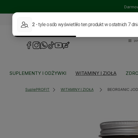
Darmow
535114318
sklep@supleprofit.pl
SUPLEMENTY I ODŻYWKI
WITAMINY I ZIOŁA
ZDRO
SuplePROFIT
WITAMINY I ZIOŁA
BEORGANIC JOD