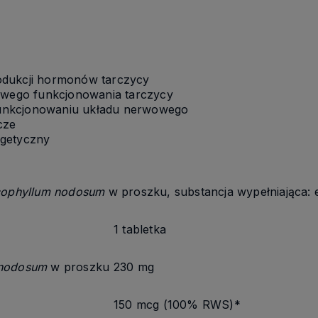
odukcji hormonów tarczycy
łowego funkcjonowania tarczycy
unkcjonowaniu układu nerwowego
cze
rgetyczny
ophyllum
nodosum
w proszku
, substancja wypełniająca:
1 tabletka
nodosum
w proszku
230
mg
1
5
0 m
c
g (
100
% RWS)*