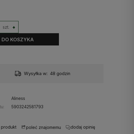
szt.
+
DO KOSZYKA
Wysyłka w:
48 godzin
Aliness
u:
5903242581793
 produkt
dodaj opinię
poleć znajomemu