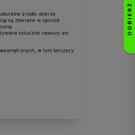
naturalne źródło
dobrze
Algi są zbierane w
sposób
rosną
 używane sztuczne nawozy ani
 wewnętrznych
,
w tym tarczycy