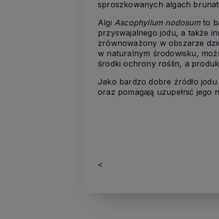
sproszkowan
y
ch
algach
bruna
Algi
Ascophyllum nodosum
to 
przyswajalnego
jodu
,
a także in
zrównoważony
w
obszarze dz
w
naturalnym
środowisku, moż
środki ochrony roślin
, a produk
Jako bardzo dobre źródło jodu
oraz pomaga
ją
uzupełnić jego 
<