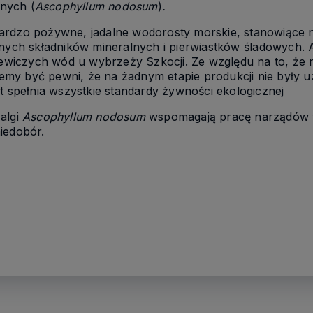
tnych
(
Ascophyllum nodosum
)
.
bardzo pożywne, jadalne wodorosty morskie,
stanowiące 
n
ych
składnik
ów
mineraln
ych
i pierwiastk
ów
śladow
ych
.
iewiczych
wód
u wybrzeży Szkocji. Ze względu na
to, że 
emy być pewni, że na żad
n
ym etapie produkcji nie były
t spełnia wszystkie standardy żywności ekologicznej
algi
Ascophyllum nodosum
wspomag
ają
pracę narządów
niedobór.