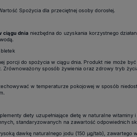
rtość Spożycia dla przeciętnej osoby dorosłej.
 ciągu dnia
niezbędna do uzyskania korzystnego działan
c wodą
.
abletek
ej porcji do spożycia w ciągu dnia. Produkt nie może być
ty. Zrównoważony sposób żywienia oraz zdrowy tryb życ
zechowywać w temperaturze pokojowej w sposób niedostę
em
.
plementy diety uzupełniające dietę w naturalne witaminy i
innych, standaryzowanych na zawartość odpowiednich s
wysoką dawkę
naturalnego jodu (150 µg/
tab
)
,
zawartego w