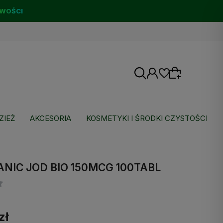
WOŚCI
ZIEŻ
AKCESORIA
KOSMETYKI I ŚRODKI CZYSTOŚCI
Wybierz coś dla siebie z naszej aktualnej
oferty lub zaloguj się, aby przywrócić dodane
NIC JOD BIO 150MCG 100TABL
produkty do listy z poprzedniej sesji.
zł