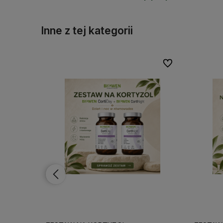
Inne z tej kategorii
Do ulubionych
Do ulubionych
Do ulubionych
Do ulubionych