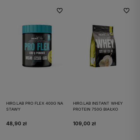
Do ulubionych
Do ulubi
HIRO.LAB PRO FLEX 400G NA
HIRO.LAB INSTANT WHEY
STAWY
PROTEIN 750G BIAŁKO
48,90 zł
109,00 zł