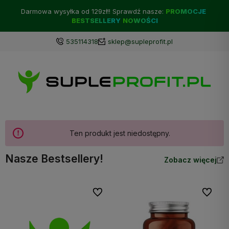
Darmowa wysyłka od 129zł!! Sprawdź nasze:
PROMOCJE
BESTSELLERY
NOWOŚCI
535114318
sklep@supleprofit.pl
Ten produkt jest niedostępny.
Nasze Bestsellery!
Zobacz więcej
Do ulubionych
Do ulubi