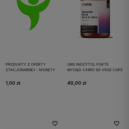
PRODUKTY Z OFERTY
UNS INOZYTOL FORTE
STACJONARNEJ - MONETY
MYO&D-CHIRO 90 VEGE CAPS
1,00 zł
49,00 zł
Do koszyka
Do koszyka
Do ulubionych
Do ulubi