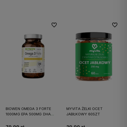
Do koszyka
Do koszyka
Do ulubionych
Do ulubi
BIOWEN OMEGA 3 FORTE
MYVITA ŻELKI OCET
1000MG EPA 500MG DHA
JABŁKOWY 60SZT
90KAPS