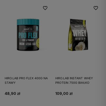
Do ulubionych
Do ulubi
HIRO.LAB PRO FLEX 400G NA
HIRO.LAB INSTANT WHEY
STAWY
PROTEIN 750G BIAŁKO
48,90 zł
109,00 zł