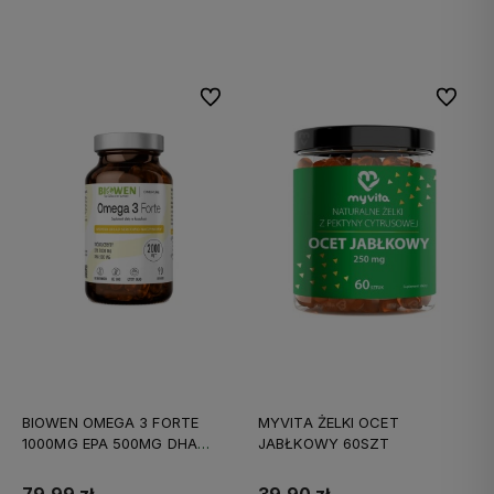
Do koszyka
Do koszyka
Do ulubionych
Do ulubi
BIOWEN OMEGA 3 FORTE
MYVITA ŻELKI OCET
1000MG EPA 500MG DHA
JABŁKOWY 60SZT
90KAPS