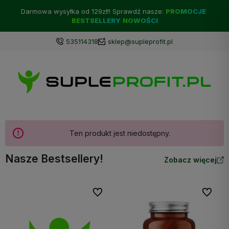
Darmowa wysyłka od 129zł!! Sprawdź nasze:
PROMOCJE
BESTSELLERY
NOWOŚCI
535114318
sklep@supleprofit.pl
Ten produkt jest niedostępny.
Nasze Bestsellery!
Zobacz więcej
Do ulubionych
Do ulubi