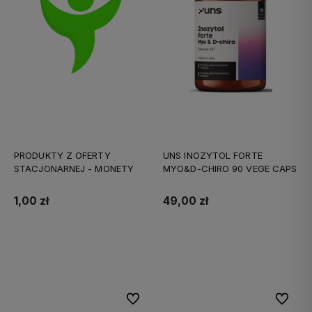
PRODUKTY Z OFERTY
UNS INOZYTOL FORTE
STACJONARNEJ - MONETY
MYO&D-CHIRO 90 VEGE CAPS
1,00 zł
49,00 zł
Do koszyka
Do koszyka
Do ulubionych
Do ulubi