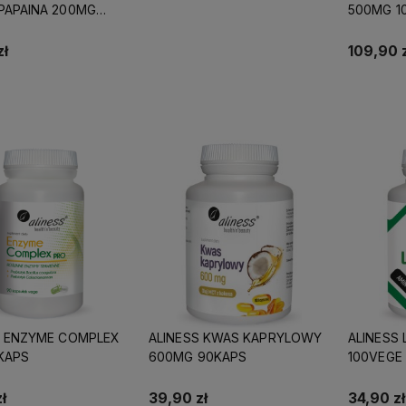
PAPAINA 200MG
500MG 1
EKAPS
zł
109,90 z
Do koszyka
S ENZYME COMPLEX
ALINESS KWAS KAPRYLOWY
ALINESS 
KAPS
600MG 90KAPS
100VEGE
ł
39,90 zł
34,90 zł