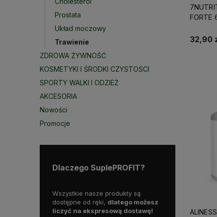
Cholesterol
7NUTRI
Prostata
FORTE 
Układ moczowy
32,90 z
Trawienie
ZDROWA ŻYWNOŚĆ
KOSMETYKI I ŚRODKI CZYSTOŚCI
SPORTY WALKI I ODZIEŻ
AKCESORIA
Nowości
Promocje
Dlaczego SuplePROFIT?
rodukty są
Skorzystaj z darmowej dostawy
Działamy od 2015
dlatego możesz
już od
129 zł!
już blisko
10 lat 
sową dostawę!
polskim rynku.
ALINES