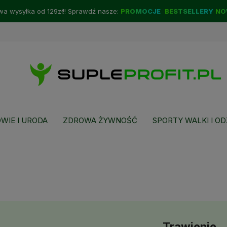
a wysyłka od 129zł!! Sprawdź nasze:
PROMOCJE
BESTSELLERY
NO
WIE I URODA
ZDROWA ŻYWNOŚĆ
SPORTY WALKI I OD
Trawienie