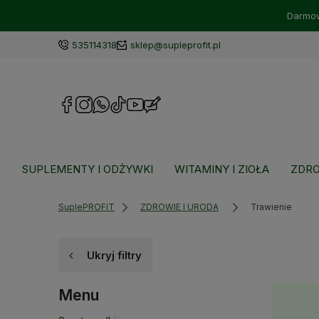
Darmow
535114318
sklep@supleprofit.pl
SUPLEMENTY I ODŻYWKI
WITAMINY I ZIOŁA
ZDRO
SuplePROFIT
ZDROWIE I URODA
Trawienie
Ukryj filtry
Menu