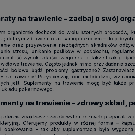
raty na trawienie – zadbaj o swój or
m organizmie dochodzi do wielu istotnych procesów, k
 się dobrym zdrowiem oraz samopoczuciem – do jednych z
zenie oraz przyswojenie niezbędnych składników odży
zenie stresu, unikanie posiłków w pośpiechu, regularne
nia ilość wysokojakościowego snu, a także brak podjadan
awidłowe trawienie. Często jednak mimo przykładania s
wości bólowe bądź problemy gastryczne? Zastanawias
ty na trawienie! Przyspieszają one metabolizm, wzmacn
cych jelit. Suplementy na trawienie mogą być także pr
 układu pokarmowego.
menty na trawienie – zdrowy skład, p
j ofercie znajdziesz szeroki wybór różnych preparatów 
akteryjną. Oferujemy produkty w różnej formie – kapsu
ci opakowania – tak aby suplementacja była wygodna