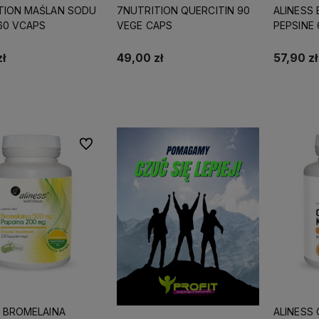
TION MAŚLAN SODU
7NUTRITION QUERCITIN 90
ALINESS 
60 VCAPS
VEGE CAPS
PEPSINE 
ł
49,00 zł
57,90 zł
Do koszyka
Do koszyka
Do ulubionych
 roku, mamy więc
Wszystkie nasze produkty są
doświadczenia na
dostępne od ręki,
dlatego możesz
liczyć na ekspresową dostawę!
S BROMELAINA
ALINESS