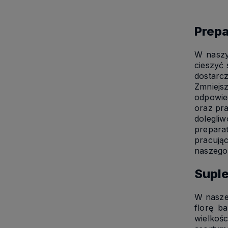
Prepa
W naszy
cieszyć
dostarc
Zmniejs
odpowied
oraz pr
dolegli
prepara
pracują
naszego
Suple
W nasze
florę b
wielkoś