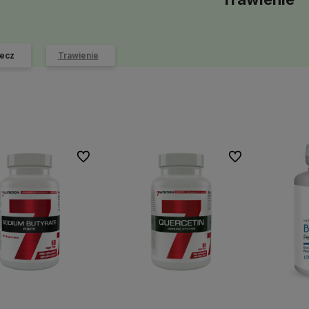
ecz
Trawienie
Do ulubionych
Do ulubionych