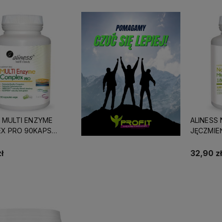
S MULTI ENZYME
ALINESS
X PRO 90KAPS
JĘCZMIEŃ
 TRA
ł
32,90 zł
Do koszyka