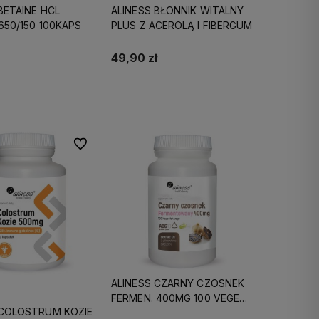
BETAINE HCL
ALINESS BŁONNIK WITALNY
650/150 100KAPS
PLUS Z ACEROLĄ I FIBERGUM
49,90 zł
Do koszyka
Do koszyka
Do ulubionych
ALINESS CZARNY CZOSNEK
FERMEN. 400MG 100 VEGE
 COLOSTRUM KOZIE
KAPS