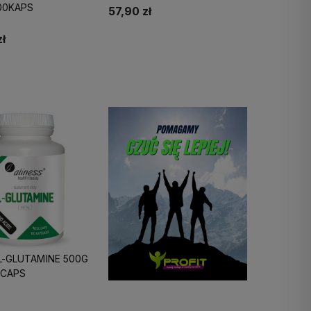
00KAPS
57,90 zł
ł
Do koszyka
Do koszyka
L-GLUTAMINE 500G
 CAPS