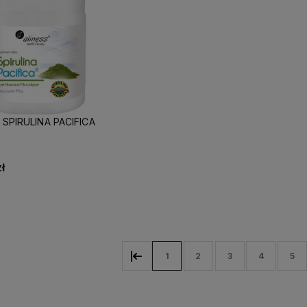
 SPIRULINA PACIFICA
ł
Do koszyka
1
2
3
4
5