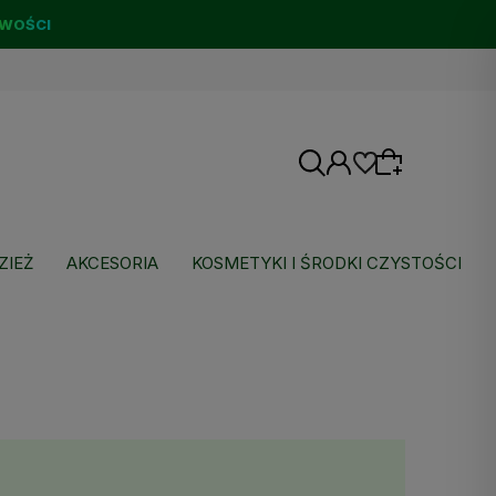
WOŚCI
ZIEŻ
AKCESORIA
KOSMETYKI I ŚRODKI CZYSTOŚCI
Wybierz coś dla siebie z naszej aktualnej
oferty lub zaloguj się, aby przywrócić dodane
produkty do listy z poprzedniej sesji.