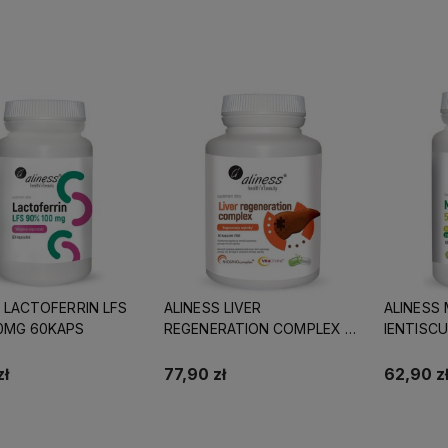
Do koszyka
Do koszyka
 LACTOFERRIN LFS
ALINESS LIVER
ALINESS 
0MG 60KAPS
REGENERATION COMPLEX 90
IENTISC
VEGE KAPS
zł
77,90 zł
62,90 z
Do koszyka
Do koszyka