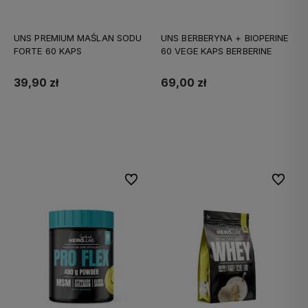
UNS PREMIUM MAŚLAN SODU
UNS BERBERYNA + BIOPERINE
FORTE 60 KAPS
60 VEGE KAPS BERBERINE
39,90 zł
69,00 zł
Do koszyka
Do koszyka
Do ulubionych
Do ulubi