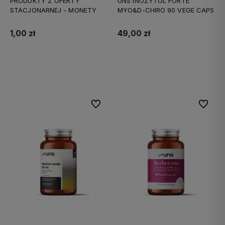
PRODUKTY Z OFERTY
UNS INOZYTOL FORTE
STACJONARNEJ - MONETY
MYO&D-CHIRO 90 VEGE CAPS
1,00 zł
49,00 zł
Do koszyka
Do koszyka
Do ulubionych
Do ulubi