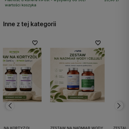
wartości koszyka
Inne z tej kategorii
bionych
bionych
Do ulubionych
Do ulubionych
Do ulubi
Do ulubi
ZESTAW NA NADMIAR WODY
ZESTAW ZDROWE STAWY