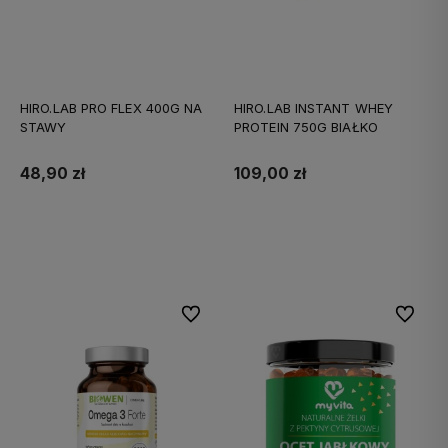
HIRO.LAB PRO FLEX 400G NA
HIRO.LAB INSTANT WHEY
STAWY
PROTEIN 750G BIAŁKO
48,90 zł
109,00 zł
Do koszyka
Do koszyka
Do ulubionych
Do ulubi