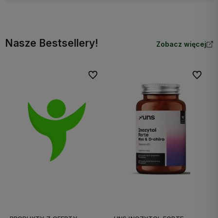
Nasze Bestsellery!
Zobacz więcej
Do ulubionych
Do ulubi