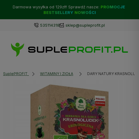
Darmowa wysyłka od 129zł!! Sprawdź nasze:
PROMOCJE
BESTSELLERY
NOWOŚCI
535114318
sklep@supleprofit.pl
SuplePROFIT
WITAMINY I ZIOŁA
DARY NATURY KRASNOLUDE