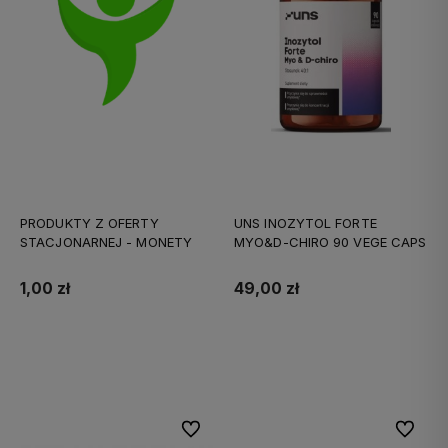
PRODUKTY Z OFERTY
UNS INOZYTOL FORTE
STACJONARNEJ - MONETY
MYO&D-CHIRO 90 VEGE CAPS
1,00 zł
49,00 zł
Do koszyka
Do koszyka
Do ulubionych
Do ulubi