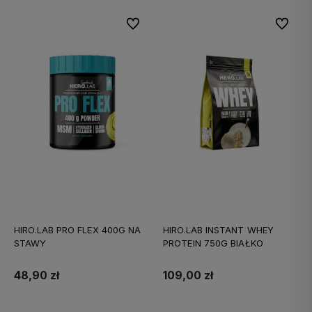
Do ulubionych
Do ulubi
HIRO.LAB PRO FLEX 400G NA
HIRO.LAB INSTANT WHEY
STAWY
PROTEIN 750G BIAŁKO
48,90 zł
109,00 zł