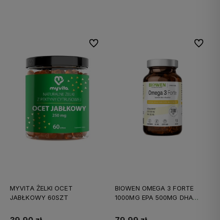
Do koszyka
Do koszyka
Do ulubionych
Do ulubi
MYVITA ŻELKI OCET
BIOWEN OMEGA 3 FORTE
JABŁKOWY 60SZT
1000MG EPA 500MG DHA
90KAPS