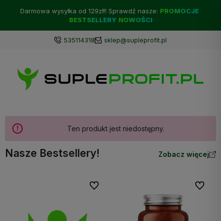
Darmowa wysyłka od 129zł!! Sprawdź nasze:
PROMOCJE
BESTSELLERY
NOWOŚCI
535114318
sklep@supleprofit.pl
Ten produkt jest niedostępny.
Nasze Bestsellery!
Zobacz więcej
Do ulubionych
Do ulubi