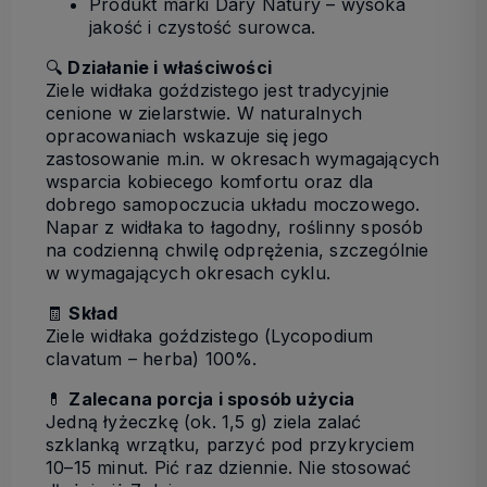
Produkt marki Dary Natury – wysoka
jakość i czystość surowca.
🔍
Działanie i właściwości
Ziele widłaka goździstego jest tradycyjnie
cenione w zielarstwie. W naturalnych
opracowaniach wskazuje się jego
zastosowanie m.in. w okresach wymagających
wsparcia kobiecego komfortu oraz dla
dobrego samopoczucia układu moczowego.
Napar z widłaka to łagodny, roślinny sposób
na codzienną chwilę odprężenia, szczególnie
w wymagających okresach cyklu.
🧾
Skład
Ziele widłaka goździstego (Lycopodium
clavatum – herba) 100%.
💊
Zalecana porcja i sposób użycia
Jedną łyżeczkę (ok. 1,5 g) ziela zalać
szklanką wrzątku, parzyć pod przykryciem
10–15 minut. Pić raz dziennie. Nie stosować