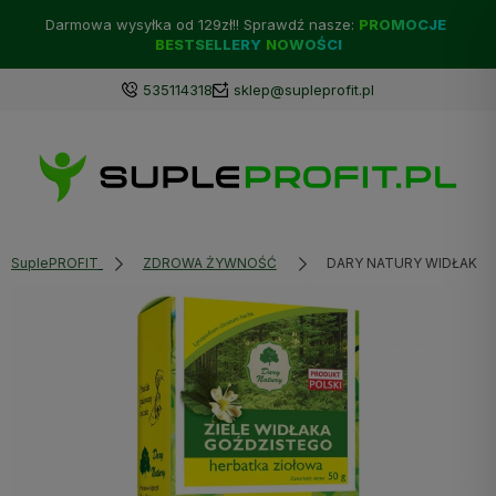
Darmowa wysyłka od 129zł!! Sprawdź nasze:
PROMOCJE
BESTSELLERY
NOWOŚCI
535114318
sklep@supleprofit.pl
SuplePROFIT
ZDROWA ŻYWNOŚĆ
DARY NATURY WIDŁAK ZI