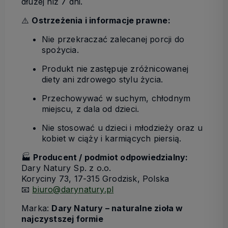
dłużej niż 7 dni.
⚠️
Ostrzeżenia i informacje prawne:
Nie przekraczać zalecanej porcji do
spożycia.
Produkt nie zastępuje zróżnicowanej
diety ani zdrowego stylu życia.
Przechowywać w suchym, chłodnym
miejscu, z dala od dzieci.
Nie stosować u dzieci i młodzieży oraz u
kobiet w ciąży i karmiących piersią.
🏭
Producent / podmiot odpowiedzialny:
Dary Natury Sp. z o.o.
Koryciny 73, 17-315 Grodzisk, Polska
📧
biuro@darynatury.pl
Marka:
Dary Natury – naturalne zioła w
najczystszej formie