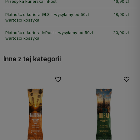
Przesyłka kurierska InPost
16,90 zł
Płatność u kuriera GLS - wysyłamy od 50zł
18,90 zł
wartości koszyka
Płatność u kuriera InPost - wysyłamy od 50zł
20,90 zł
wartości koszyka
Inne z tej kategorii
bionych
Do ulubionych
Do ulubi