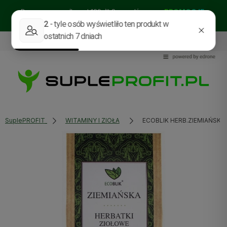
Darmowa wysyłka od 129zł!! Sprawdź nasze:
PROMOCJE
BESTSELLERY
NOWOŚCI
535114318
sklep@supleprofit.pl
SuplePROFIT
WITAMINY I ZIOŁA
ECOBLIK HERB.ZIEMIAŃSKA