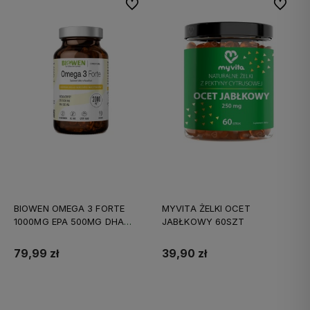
Do ulubionych
Do ulubi
BIOWEN OMEGA 3 FORTE
MYVITA ŻELKI OCET
1000MG EPA 500MG DHA
JABŁKOWY 60SZT
90KAPS
79,99 zł
39,90 zł
Do koszyka
Do koszyka