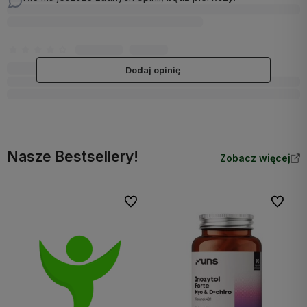
Dodaj opinię
Nasze Bestsellery!
Zobacz więcej
Do ulubionych
Do ulubi