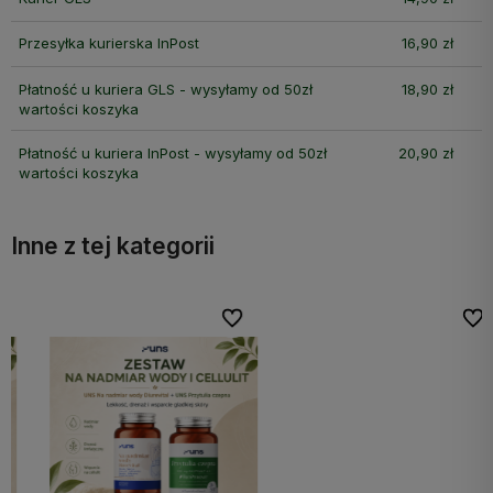
Przesyłka kurierska InPost
16,90 zł
Płatność u kuriera GLS - wysyłamy od 50zł
18,90 zł
wartości koszyka
Płatność u kuriera InPost - wysyłamy od 50zł
20,90 zł
wartości koszyka
Inne z tej kategorii
bionych
bionych
Do ulubionych
Do ulubionych
Do ulubi
Do ulubi