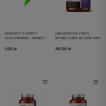
PRODUKTY Z OFERTY
UNS INOZYTOL FORTE
STACJONARNEJ - MONETY
MYO&D-CHIRO 90 VEGE CAPS
1,00 zł
49,00 zł
Do koszyka
Do koszyka
Do ulubionych
Do ulubi