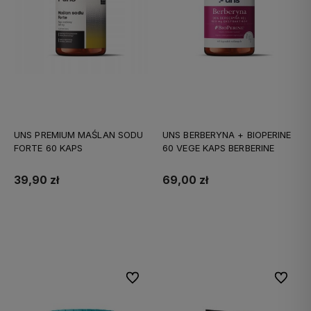
UNS PREMIUM MAŚLAN SODU
UNS BERBERYNA + BIOPERINE
FORTE 60 KAPS
60 VEGE KAPS BERBERINE
39,90 zł
69,00 zł
Do koszyka
Do koszyka
Do ulubionych
Do ulubi